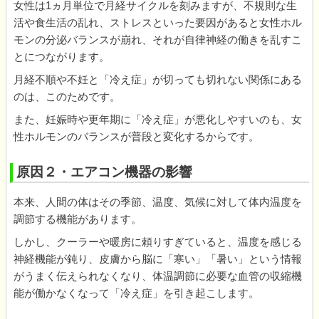
女性は1ヵ月単位で月経サイクルを刻みますが、不規則な生
活や食生活の乱れ、ストレスといった要因があると女性ホル
モンの分泌バランスが崩れ、それが自律神経の働きを乱すこ
とにつながります。
月経不順や不妊と「冷え症」が切っても切れない関係にある
のは、このためです。
また、妊娠時や更年期に「冷え症」が悪化しやすいのも、女
性ホルモンのバランスが普段と変化するからです。
原因２・エアコン機器の影響
本来、人間の体はその季節、温度、気候に対して体内温度を
調節する機能があります。
しかし、クーラーや暖房に頼りすぎていると、温度を感じる
神経機能が鈍り、皮膚から脳に「寒い」「暑い」という情報
がうまく伝えられなくなり、体温調節に必要な血管の収縮機
能が働かなくなって「冷え症」を引き起こします。