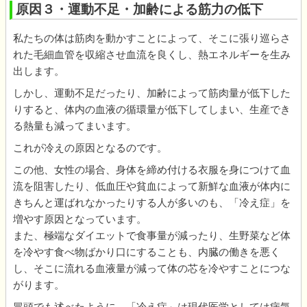
原因３・運動不足・加齢による筋力の低下
私たちの体は筋肉を動かすことによって、そこに張り巡らさ
れた毛細血管を収縮させ血流を良くし、熱エネルギーを生み
出します。
しかし、運動不足だったり、加齢によって筋肉量が低下した
りすると、体内の血液の循環量が低下してしまい、生産でき
る熱量も減ってまいます。
これが冷えの原因となるのです。
この他、女性の場合、身体を締め付ける衣服を身につけて血
流を阻害したり、低血圧や貧血によって新鮮な血液が体内に
きちんと運ばれなかったりする人が多いのも、「冷え症」を
増やす原因となっています。
また、極端なダイエットで食事量が減ったり、生野菜など体
を冷やす食べ物ばかり口にすることも、内臓の働きを悪く
し、そこに流れる血液量が減って体の芯を冷やすことにつな
がります。
冒頭でも述べたように、「冷え症」は現代医学としては病気