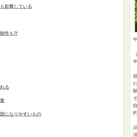
も影響している
能性も?!
れる
要
因になりやすいもの