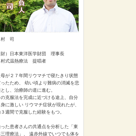
中村 司
（財）日本東洋医学財団 理事長
中村式温熱療法 提唱者
祖母が２７年間リウマチで寝たきり状態
だったため、 幼い頃より難病の消滅を悲
願とし、治療師の道に進む。
その克服法を完成に近づける途上、自分
自身に激しい リウマチ症状が現れたが、
約３週間で克服した経験をもつ。
治った患者さんの共通点を分析した「東
洋三理療法」、 遠赤外線でいつでも体を