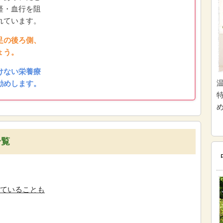
経・血行を阻
れています。
足の後ろ側、
ょう。
けない栄養療
勧めします。
一覧
ていることも