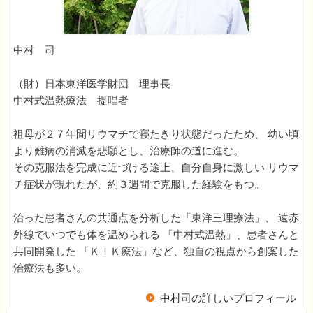
中村 司
（財）日本東洋医学財団 理事長
中村式温熱療法 提唱者
祖母が２７年間リウマチで寝たきり状態だったため、 幼い頃
より難病の消滅を悲願とし、治療師の道に進む。
その克服法を完成に近づける途上、自分自身に激しい リウマ
チ症状が現れたが、約３週間で克服した経験をもつ。
治った患者さんの共通点を分析した「東洋三理療法」、 遠赤
外線でいつでも体を温められる 「中村式温熱」、患者さんと
共同開発した 「ＫＩＫ療法」など、独自の視点から創案した
治療法も多い。
中村司の詳しいプロフィール