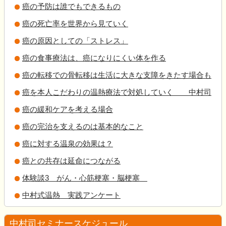
癌の予防は誰でもできるもの
癌の死亡率を世界から見ていく
癌の原因としての「ストレス」
癌の食事療法は、癌になりにくい体を作る
癌の転移での骨転移は生活に大きな支障をきたす場合も
癌を本人こだわりの温熱療法で対処していく 中村司
癌の緩和ケアを考える場合
癌の完治を支えるのは基本的なこと
癌に対する温泉の効果は？
癌との共存は延命につながる
体験談3 がん・心筋梗塞・脳梗塞
中村式温熱 実践アンケート
中村司セミナースケジュール