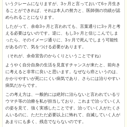
いうクレームになりますが、3ヶ月と言っておいて6ヶ月生き
ることができれば、それは本人の努力と、医師側の功績が認
められることになります。
したがって、余命3ヶ月と言われても、言葉通りに3ヶ月と考
える必要はないのです。逆に、もし3ヶ月と信じこんでしま
ったら、そのイメージ通りに、3ヶ月で死んでしまう可能性
があるので、気をつける必要があります。
（それが、余命宣告のからくりということですね）
ようやく自分自身の生活を見直すチャンスが来たと、前向き
に考えると非常に良いと思います。なぜなら癌というのは、
かかりやすいが死ににくい病気であり、さらには治りやすい
病気だからです。
この考え方は、一般的には絶対に治らないと言われているリ
ウマチ等の治療を私が担当しており、これまで治っていく人
の姿を見て、強く実感したことです。治っていく人がたくさ
んいるのに、ただただ必要以上に怖れて、自滅していく人が
あまりにも多く、残念でならないのです。