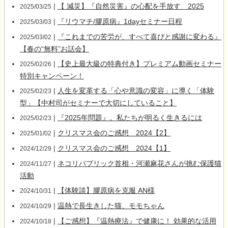
|
【 減災】『自然災害』の心配を手放す 2025
2025/03/25
|
『リウマチ/膠原病』1dayセミナー日程
2025/03/03
|
『これまでの苦労が、すべて喜びと感謝に変わる』
2025/03/02
【春の“無料”お話会】
|
【史上最大級の特典付き】プレミアム動画セミナー
2025/02/26
特別キャンペーン！
|
人生を変革する「心や意識の変容」に導く「体験
2025/02/23
型」【中村司がセミナーで大切にしていること】
|
『2025年問題』。私たちが明るく生きるには
2025/02/23
|
クリスマス会のご感想 2024【2】
2025/01/02
|
クリスマス会のご感想 2024【1】
2024/12/29
|
ネコリパブリック首相・河瀬麻花さんが挑む保護猫
2024/11/27
活動
|
【体験談】膠原病を克服 AN様
2024/10/31
|
温熱で長生きした猫、モモちゃん
2024/10/29
|
【ご感想】『温熱療法』で健康に！ 効果的な活用
2024/10/18