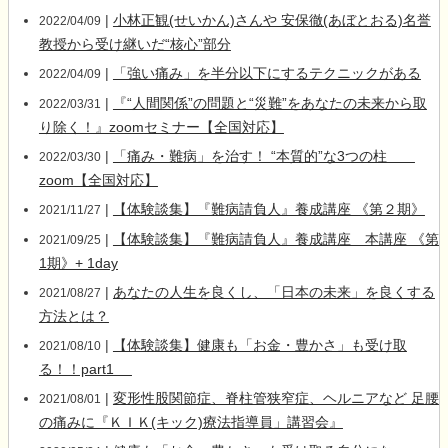
|
小林正観(せいかん)さんや 安保徹(あぼとおる)名誉
2022/04/09
教授から受け継いだ“核心”部分
|
「強い痛み」を半分以下にするテクニックがある
2022/04/09
|
『“人間関係”の問題と“災難”をあなたの未来から取
2022/03/31
り除く！』zoomセミナー【全国対応】
|
「痛み・難病」を治す！ “本質的”な3つの柱
2022/03/30
zoom【全国対応】
|
【体験談集】『難病請負人』養成講座 《第２期》
2021/11/27
|
【体験談集】『難病請負人』養成講座 本講座 《第
2021/09/25
1期》+ 1day
|
あなたの人生を良くし、「日本の未来」を良くする
2021/08/27
方法とは？
|
【体験談集】健康も「お金・豊かさ」も受け取
2021/08/10
る！！part1
|
変形性股関節症、脊柱管狭窄症、ヘルニアなど 足腰
2021/08/01
の痛みに『ＫＩＫ(キック)療法指導員」講習会』