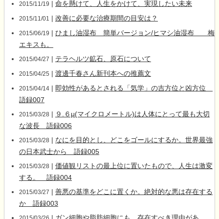
|
命を懸けて、人生をかけて、実現したい未来
2015/11/19
|
改善に必要な治療期間の目安は？
2015/11/01
|
ひまし油湿布 簡単バージョン/ヒマシ油湿布 梅
2015/06/19
エキスも。
|
テラヘルツ鉱石、原石について
2015/04/27
|
渡邊千春さん新刊本への推薦文
2015/04/25
|
即効性があるとされる「気学」の吉方位と凶方位
2015/04/14
語録007
|
９.６μ(マイクロメートル)は人体にとって最も大切
2015/03/28
な波長 語録006
|
なにを目的とし、どこをゴールにするか。世界最強
2015/03/28
の日本武士から 語録005
|
価値観リストの最上位に置いたもので、人生は激変
2015/03/28
する。 語録004
|
善悪の基準をどこに置くか。絶対的な悪は存在する
2015/03/27
か 語録003
|
ガン細胞や脂肪細胞にも、存在すべき理由があ
2015/03/26