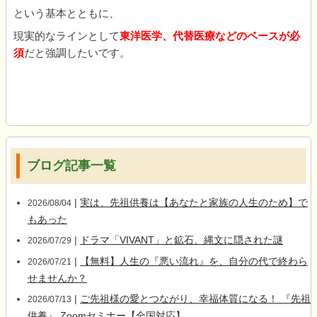
という基本とともに、
現実的なラインとして
東洋医学、代替医療などのベースが必
須
だと強調したいです。
ブログ記事一覧
|
実は、先祖供養は【あなたと家族の人生のため】で
2026/08/04
もあった
|
ドラマ「VIVANT」と鉱石、縄文に隠された謎
2026/07/29
|
【無料】人生の『悪い流れ』を、自分の代で終わら
2026/07/21
せませんか？
|
ご先祖様の愛とつながり、幸福体質になる！ 『先祖
2026/07/13
供養』 Zoomセミナー【全国対応】