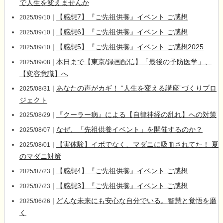
で人生を変えませんか
|
【感想7】『ご先祖供養』イベント ご感想
2025/09/10
|
【感想6】『ご先祖供養』イベント ご感想
2025/09/10
|
【感想5】『ご先祖供養』イベント ご感想2025
2025/09/10
|
本日まで【東京/録画配信】「最後の予防医学」、
2025/09/08
【変容意識】へ
|
あなたの声がカギ！ “人生を変える講座”づくりプロ
2025/08/31
ジェクト
|
『クーラー病』による【自律神経の乱れ】への対策
2025/08/29
|
なぜ、「先祖供養イベント」を開催するのか？
2025/08/07
|
【実体験】イボでなく、マダニに吸血されてた！ 夏
2025/08/01
のマダニ対策
|
【感想4】『ご先祖供養』イベント ご感想
2025/07/23
|
【感想3】『ご先祖供養』イベント ご感想
2025/07/23
|
どんな未来にも安心な自分でいる。智慧と覚悟を磨
2025/06/26
く