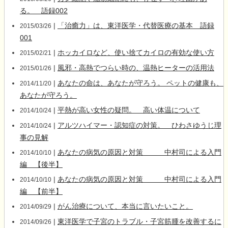
る。 語録002
|
「治癒力」は、東洋医学・代替医療の基本 語録
2015/03/26
001
|
ホッカイロなど、使い捨てカイロの有効な使い方
2015/02/21
|
風邪・高熱でつらい時の、温熱ヒーターの活用法
2015/01/26
|
あなたの命は、あなたが守ろう。 ペットの健康も、
2014/11/20
あなたが守ろう。
|
平熱が高い女性の疑問。 高い体温について
2014/10/24
|
アルツハイマー・認知症の対策。 ひわさゆうじ理
2014/10/24
事の見解
|
あなたの病気の原因と対策 中村司による入門
2014/10/10
編 【後半】
|
あなたの病気の原因と対策 中村司による入門
2014/10/10
編 【前半】
|
がん治療について、本当に言いたいこと。
2014/09/29
|
東洋医学で子宮のトラブル・子宮筋腫を改善するに
2014/09/26