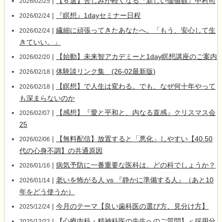
|
【６選】苦しみが軽くなる『新しい価値観』中村司
2026/02/25
|
『瞑想』1dayセミナー日程
2026/02/24
|
繊細に頑張ってきたあなたへ。「もう、安心して生
2026/02/24
きていい。」
|
【始動】未来智アカデミーと1day瞑想講座のご案内
2026/02/20
|
体験談リンク集 (26-02最新版)
2026/02/18
|
【瞑想】で人生は変わる。でも、なぜ何十年やって
2026/02/18
も深まらないのか
|
【感想】『愛と平和と、内なる直感』クリスマス会
2026/02/07
25
|
【無料配信】放置すると「悪化」しやすい【40.50
2026/02/06
代の心身不調】の共通原因
|
病気予防に一番重要な医科は、どの科でしょうか？
2026/01/16
|
老いを怖がる人 vs 『静かに準備する人』（あと10
2026/01/14
年をどう使うか）
|
今月のテーマ【良い歯科医の選び方、見分け方】
2025/12/24
|
【心療内科・精神科医の先生へのご質問】＜採用分
2025/12/22