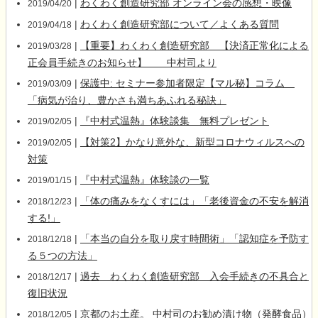
|
わくわく創造研究部 オンライン会の感想・映像
2019/04/20
|
わくわく創造研究部について／よくある質問
2019/04/18
|
【重要】わくわく創造研究部 【決済正常化による
2019/03/28
正会員手続きのお知らせ】 中村司より
|
保護中: セミナー参加者限定【マル秘】コラム
2019/03/09
「病気が治り、豊かさも満ちあふれる秘訣」
|
『中村式温熱』体験談集 無料プレゼント
2019/02/05
|
【対策2】かなり意外な、新型コロナウィルスへの
2019/02/05
対策
|
『中村式温熱』体験談の一覧
2019/01/15
|
「体の痛みをなくすには」「老後資金の不安を解消
2018/12/23
する!」
|
「本当の自分を取り戻す時間術」「認知症を予防す
2018/12/18
る５つの方法」
|
過去 わくわく創造研究部 入会手続きの不具合と
2018/12/17
復旧状況
|
京都のお土産。 中村司のお勧め漬け物（発酵食品）
2018/12/05