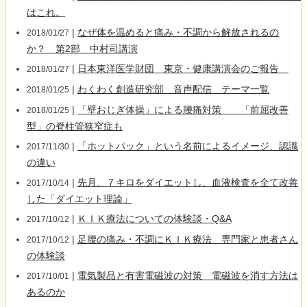
はこれ。
|
なぜ体を温めると痛み・不調から解放されるの
2018/01/27
か？ 第2部 中村司講演
|
日本東洋医学財団 東京・健康講演会のご報告
2018/01/27
|
わくわく創造研究部 音声配信 テーマ一覧
2018/01/25
|
「壁おじぎ体操」による腰痛対策 「前屈改善
2018/01/25
型」の脊柱管狭窄症も
|
「ホットパック」という名前によるイメージ、認識
2017/11/30
の違い
|
先月、７キロをダイエットし、血液検査を全て改善
2017/10/14
した「ダイエット理論」
|
ＫＩＫ療法についての体験談・Q&A
2017/10/12
|
足腰の痛み・不調にＫＩＫ療法 専門家と患者さん
2017/10/12
の体験談
|
電気製品と有害電磁波の対策 電磁波を消す方法は
2017/10/01
あるのか