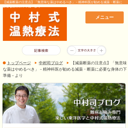
【減薬断薬の注意点】「無意味な薬はやめるべき」－精神科医が勧める減薬・断薬に
必要な身体の下準備－より
メニュー
トップページ
中村司ブログ
【減薬断薬の注意点】「無意味
な薬はやめるべき」－精神科医が勧める減薬・断薬に必要な身体の下
準備－より