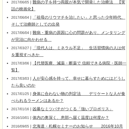
|
難病の子を持つ両親が本気で開発した治療法 【実
2017/06/05
話の映画化】
|
「祖母のリウマチを治したい」と思った少年時代、
2017/06/04
そして治療師としての出発
|
難病・重病の原因に心の問題があり、メンタリング
2017/06/04
が完治に向かわせる
|
「現代人は、ミネラル不足」 生活習慣病の人は何
2017/03/27
を重視すべきか
|
【代替医療、減薬・断薬で 信頼できる病院・医師一
2017/03/06
覧】
|
人が安心感を持って、幸せに暮らすためにはどうし
2017/03/03
たら良いのか
|
身体に合わない物の判定法 デリケートな人が食
2017/01/25
べられるラーメンはあるか？
|
凶暴なミツバチがつくる「強いプロポリス」
2017/01/16
|
体内の奥深く、患部へ届く温度は何度か？
2016/10/01
|
北海道・札幌セミナーのお知らせ 2016年10月
2016/09/05