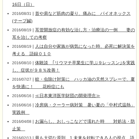
16日（日）
|
首や肩など筋肉の凝り、痛みに パイオネックス
2016/08/31
(テープ鍼)
|
耳管開放症の有効な治し方・治療法の一例 妻の
2016/08/19
耳を治しての考察
|
人は自分や家族が病気になった時、必死に解決策を
2016/08/19
考える 語録０１０
|
体験談 ｢リウマチ卒業生に学ぶ９レッスン｣を実践
2016/08/10
し、症状が９８％改善！
|
蚊・虫除け対策に ハッカ油の天然スプレーで、夏
2016/07/27
を快適に！ 花粉症にも
|
≪日本東洋医学財団の開発理念≫
2016/06/16
|
冷房病・クーラー病対策 暑い夏の「中村式温熱」
2016/06/16
実践例
|
お漏らし、おしっこなどで濡れた時 対処法・防
2016/04/08
止策
|
最も大切な原則 1 未来を好転できる人の視点 語
2016/02/13