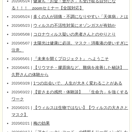
|
健康も「お金・豊かさ」も受け取る自分にな
2020/05/24
る！！！ zoomセミナー【全国対応】
|
多くの人が頭痛・不調になりやすい「天体病」とは
2020/05/24
|
ウィルスの不活性対策にオゾンガスが有効か
2020/05/23
|
コロナウィルス疑いの患者さんとのやりとり
2020/05/08
|
太陽光は健康に必須。マスク・消毒液の使いすぎに
2020/05/07
注意。
|
『未来を開くプロジェクト』 へようこそ
2020/05/01
|
【リウマチ・膠原病など、難病を改善した秘訣】
2020/04/01
久野さんの体験から
|
1つの出会いで、人生が大きく変わることがある
2020/03/28
|
【皆さまの感想・体験談】 「生命力」を強くする
2020/03/22
ワーク
|
【ウィルスは生物ではない】【ウィルスの大きさと
2020/02/21
マスク】
|
梅の効果
2020/02/21