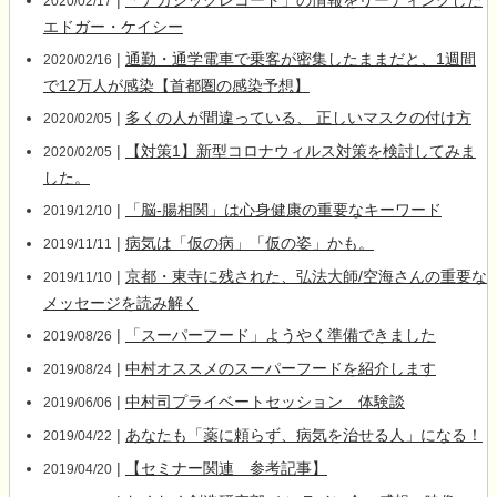
|
「アカシックレコード」の情報をリーディングした
2020/02/17
エドガー・ケイシー
|
通勤・通学電車で乗客が密集したままだと、1週間
2020/02/16
で12万人が感染【首都圏の感染予想】
|
多くの人が間違っている、 正しいマスクの付け方
2020/02/05
|
【対策1】新型コロナウィルス対策を検討してみま
2020/02/05
した。
|
「脳-腸相関」は心身健康の重要なキーワード
2019/12/10
|
病気は「仮の病」「仮の姿」かも。
2019/11/11
|
京都・東寺に残された、弘法大師/空海さんの重要な
2019/11/10
メッセージを読み解く
|
「スーパーフード」ようやく準備できました
2019/08/26
|
中村オススメのスーパーフードを紹介します
2019/08/24
|
中村司プライベートセッション 体験談
2019/06/06
|
あなたも「薬に頼らず、病気を治せる人」になる！
2019/04/22
|
【セミナー関連 参考記事】
2019/04/20