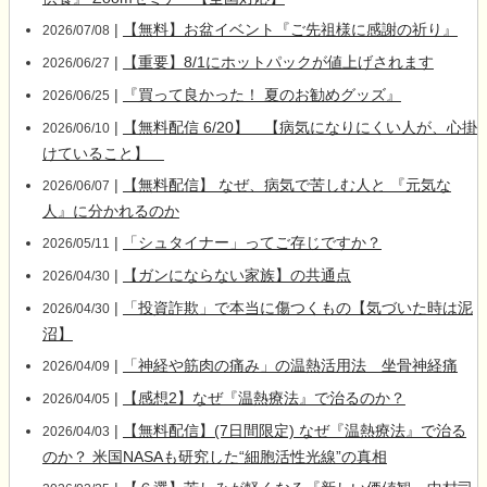
|
【無料】お盆イベント『ご先祖様に感謝の祈り』
2026/07/08
|
【重要】8/1にホットパックが値上げされます
2026/06/27
|
『買って良かった！ 夏のお勧めグッズ』
2026/06/25
|
【無料配信 6/20】 【病気になりにくい人が、心掛
2026/06/10
けていること】
|
【無料配信】 なぜ、病気で苦しむ人と 『元気な
2026/06/07
人』に分かれるのか
|
「シュタイナー」ってご存じですか？
2026/05/11
|
【ガンにならない家族】の共通点
2026/04/30
|
「投資詐欺」で本当に傷つくもの【気づいた時は泥
2026/04/30
沼】
|
「神経や筋肉の痛み」の温熱活用法 坐骨神経痛
2026/04/09
|
【感想2】なぜ『温熱療法』で治るのか？
2026/04/05
|
【無料配信】(7日間限定) なぜ『温熱療法』で治る
2026/04/03
のか？ 米国NASAも研究した“細胞活性光線”の真相