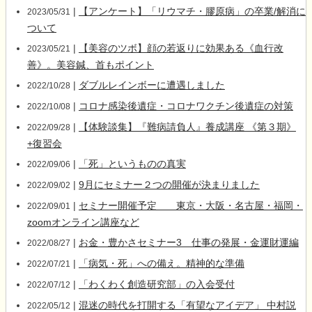
|
【アンケート】「リウマチ・膠原病」の卒業/解消に
2023/05/31
ついて
|
【美容のツボ】顔の若返りに効果ある《血行改
2023/05/21
善》。美容鍼、首もポイント
|
ダブルレインボーに遭遇しました
2022/10/28
|
コロナ感染後遺症・コロナワクチン後遺症の対策
2022/10/08
|
【体験談集】『難病請負人』養成講座 《第３期》
2022/09/28
+復習会
|
「死」というものの真実
2022/09/06
|
9月にセミナー２つの開催が決まりました
2022/09/02
|
セミナー開催予定 東京・大阪・名古屋・福岡・
2022/09/01
zoomオンライン講座など
|
お金・豊かさセミナー3 仕事の発展・金運財運編
2022/08/27
|
「病気・死」への備え。精神的な準備
2022/07/21
|
「わくわく創造研究部」の入会受付
2022/07/12
|
混迷の時代を打開する「有望なアイデア」 中村説
2022/05/12