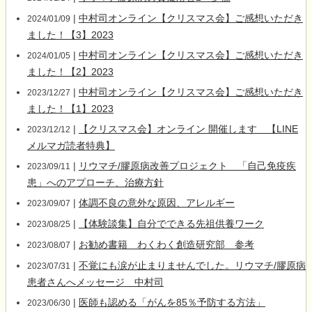
|
中村司オンライン【クリスマス会】ご感想いただき
2024/01/09
ました！【3】2023
|
中村司オンライン【クリスマス会】ご感想いただき
2024/01/05
ました！【2】2023
|
中村司オンライン【クリスマス会】ご感想いただき
2023/12/27
ました！【1】2023
|
【クリスマス会】オンライン 開催します 【LINE
2023/12/12
メルマガ読者特典】
|
リウマチ/膠原病改善プロジェクト 「自己免疫疾
2023/09/11
患」へのアプローチ、治療方針
|
体調不良の意外な原因、アレルギー
2023/09/07
|
【体験談集】自分でできる先祖供養ワーク
2023/08/25
|
お勧め書籍 わくわく創造研究部 参考
2023/08/07
|
不覚にも涙が止まりませんでした。リウマチ/膠原病
2023/07/31
患者さんへメッセージ 中村司
|
医師も認める「がんを85％予防する方法」
2023/06/30