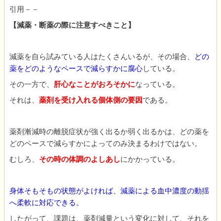
引用－－
【減薬・断薬の際に注意すべきこと】
減薬を自ら試みている人はたくさんいるが、その場合、
どの
薬をどのようなペースで減らすかに腐心
している。
その一方で、
肝心なことがおろそかに
なっている。
それは、
薬剤を受け入れる個体側の要因
である。
薬剤漸減時の離脱症状が強く出るか弱く出るかは、どの薬を
どのペースで減らすかによってのみ決まるわけではない。
むしろ、
その時の体調のよしあし
にかかっている。
身体そもそもの状態がよければ、減薬による血中濃度の動揺
へ柔軟に対応できる。
したがって、課題は、薬剤減量という変化に対して、それを