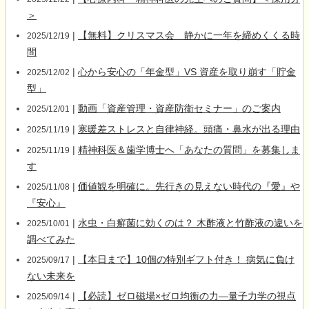
＞
|
【無料】クリスマス会 静かに一年を締めくくる時
2025/12/19
間
|
心から安心の「年金型」VS 資産を取り崩す「貯金
2025/12/02
型」
|
動画「資産管理・資産防衛セミナー」のご案内
2025/12/01
|
寒暖差ストレスと自律神経。頭痛・鼻水が出る理由
2025/11/19
|
精神科医＆歯学博士へ「あなたの質問」を募集しま
2025/11/19
す
|
価値観を明確に。先行きの見えない時代の『愛』や
2025/11/08
『安心』
|
水虫・白癬菌に効くのは？ 木酢液と竹酢液の違いを
2025/10/01
調べてみた
|
【本日まで】10個の特別ギフト付き！ 病気に負け
2025/09/17
ない未来を
|
【必読】ゼロ磁場×ゼロ均衡の力―量子力学の視点
2025/09/14