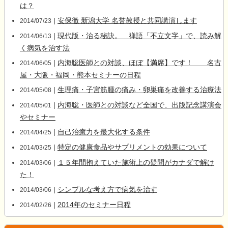
は？
|
安保徹 新潟大学 名誉教授と共同講演します
2014/07/23
|
現代版・治る秘訣。 禅語「不立文字」で、読み解
2014/06/13
く病気を治す法
|
内海聡医師との対談、ほぼ【満席】です！ 名古
2014/06/05
屋・大阪・福岡・熊本セミナーの日程
|
生理痛・子宮筋腫の痛み・卵巣痛を改善する治療法
2014/05/08
|
内海聡・医師との対談など全国で、出版記念講演会
2014/05/01
やセミナー
|
自己治癒力を最大化する条件
2014/04/25
|
特定の健康食品やサプリメントの効果について
2014/03/25
|
１５年間抱えていた施術上の疑問がカナダで解け
2014/03/06
た！
|
シンプルな考え方で病気を治す
2014/03/06
|
2014年のセミナー日程
2014/02/26