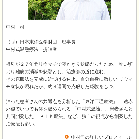
中村 司
（財）日本東洋医学財団 理事長
中村式温熱療法 提唱者
祖母が２７年間リウマチで寝たきり状態だったため、 幼い頃
より難病の消滅を悲願とし、治療師の道に進む。
その克服法を完成に近づける途上、自分自身に激しい リウマ
チ症状が現れたが、約３週間で克服した経験をもつ。
治った患者さんの共通点を分析した「東洋三理療法」、 遠赤
外線でいつでも体を温められる 「中村式温熱」、患者さんと
共同開発した 「ＫＩＫ療法」など、独自の視点から創案した
治療法も多い。
中村司の詳しいプロフィール