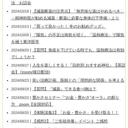
法 お話会
|
【減薬断薬の注意点】「無意味な薬はやめるべき」
2024/10/18
－精神科医が勧める減薬・断薬に必要な身体の下準備－より
|
『買って良かった！ 冬のお勧めグッズ』
2024/10/13
|
『陽気』の不足は病気を招く。「温熱療法」で陽気
2024/10/09
を補う東洋医学
|
【質問】免疫を下げている時でも、温熱療法は有効
2024/09/29
でしょうか？
|
人生を楽しくする！『目的別 おすすめ神社』【茶話
2024/09/27
会】 (zoom/後日配信)
|
良い治療計画。医師との「理想的な関係」を考える
2024/09/23
|
【質問】『減薬』できる食べ物は？
2024/09/18
|
豊かさセミナー『“お金・豊かさ”オーラ』の創り
2024/08/22
方 zoom【全国対応】
|
【体験談集2】「お金・豊かさ」を受け取る！！
2024/08/20
|
【感想2】『ご先祖供養』イベント ご感想
2024/08/13