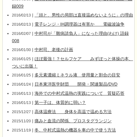
録009
|
「頭と、男性の局部は直接温めないように」の理由
2016/02/13
|
電子レンジ・IH調理器は有害か 電磁波論争
2016/02/13
|
中村司が「難病請負人」になった理由(わけ) 語録
2016/02/07
008
|
中村司、老後の計画
2016/01/30
|
ほぼ最強！？セルフケア みずぽっと体操の本、
2016/01/25
ついに出版！
|
多元素濃縮ミネラル液 使用量と割合の目安
2016/01/25
|
日本東洋医学財団 開発・関連製品/DVD
2016/01/24
|
海外での中村式温熱の実践について 質疑応答
2016/01/13
|
第一子は、体質的に弱い？
2016/01/13
|
高体温療法 身体を高温で温める方法
2015/12/27
|
痛みと血流の関係、プロスタグランジン
2015/11/20
|
冬、中村式温熱の機器を車の中で使う方法
2015/11/19