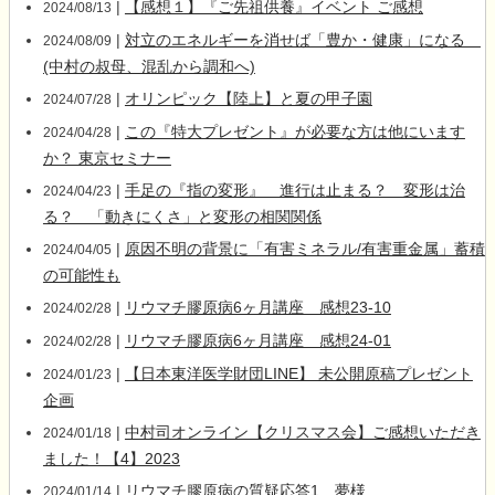
|
【感想１】『ご先祖供養』イベント ご感想
2024/08/13
|
対立のエネルギーを消せば「豊か・健康」になる
2024/08/09
(中村の叔母、混乱から調和へ)
|
オリンピック【陸上】と夏の甲子園
2024/07/28
|
この『特大プレゼント』が必要な方は他にいます
2024/04/28
か？ 東京セミナー
|
手足の『指の変形』 進行は止まる？ 変形は治
2024/04/23
る？ 「動きにくさ」と変形の相関関係
|
原因不明の背景に「有害ミネラル/有害重金属」蓄積
2024/04/05
の可能性も
|
リウマチ膠原病6ヶ月講座 感想23-10
2024/02/28
|
リウマチ膠原病6ヶ月講座 感想24-01
2024/02/28
|
【日本東洋医学財団LINE】 未公開原稿プレゼント
2024/01/23
企画
|
中村司オンライン【クリスマス会】ご感想いただき
2024/01/18
ました！【4】2023
|
リウマチ膠原病の質疑応答1 夢様
2024/01/14