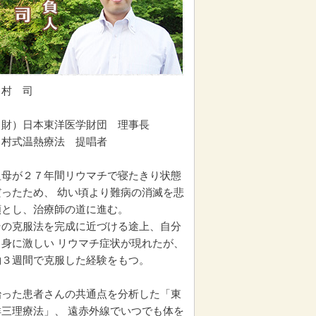
中村 司
（財）日本東洋医学財団 理事長
中村式温熱療法 提唱者
祖母が２７年間リウマチで寝たきり状態
だったため、 幼い頃より難病の消滅を悲
願とし、治療師の道に進む。
その克服法を完成に近づける途上、自分
自身に激しい リウマチ症状が現れたが、
約３週間で克服した経験をもつ。
治った患者さんの共通点を分析した「東
洋三理療法」、 遠赤外線でいつでも体を