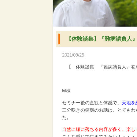
【体験談集】『難病請負人』養
2021/09/25
【 体験談集 『難病請負人』養成講
М様
セミナー後の直観と体感で、
天地を
三分咲きの笑顔のお話は、とてもわ
た。
自然に腑に落ちる内容が多く、楽し
こんな感じで生きてみたい！・・・