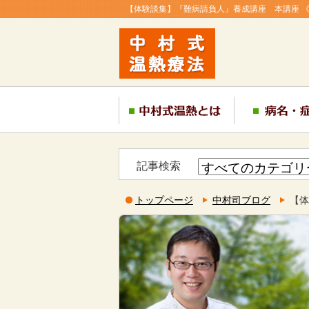
【体験談集】『難病請負人』養成講座 本講座 《第1
記事検索
トップページ
中村司ブログ
【体