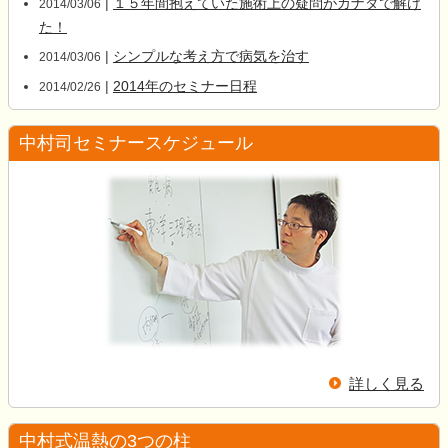
|
１５年間抱えていた施術上の疑問がカナダで解け
2014/03/06
た！
|
シンプルな考え方で病気を治す
2014/03/06
|
2014年のセミナー日程
2014/02/26
中村司セミナースケジュール
詳しく見る
中村式温熱の3つの柱