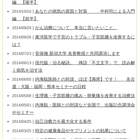
編 【後半】
|
あなたの病気の原因と対策 中村司による入門
2014/10/10
編 【前半】
|
がん治療について、本当に言いたいこと。
2014/09/29
|
東洋医学で子宮のトラブル・子宮筋腫を改善するに
2014/09/26
は？
|
安保徹 新潟大学 名誉教授と共同講演します
2014/07/23
|
現代版・治る秘訣。 禅語「不立文字」で、読み解
2014/06/13
く病気を治す法
|
内海聡医師との対談、ほぼ【満席】です！ 名古
2014/06/05
屋・大阪・福岡・熊本セミナーの日程
|
生理痛・子宮筋腫の痛み・卵巣痛を改善する治療法
2014/05/08
|
内海聡・医師との対談など全国で、出版記念講演会
2014/05/01
やセミナー
|
自己治癒力を最大化する条件
2014/04/25
|
特定の健康食品やサプリメントの効果について
2014/03/25