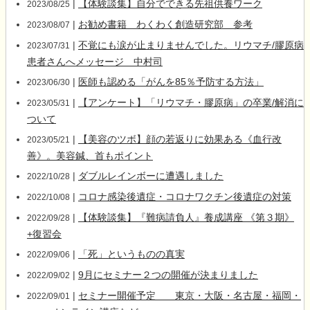
|
【体験談集】自分でできる先祖供養ワーク
2023/08/25
|
お勧め書籍 わくわく創造研究部 参考
2023/08/07
|
不覚にも涙が止まりませんでした。リウマチ/膠原病
2023/07/31
患者さんへメッセージ 中村司
|
医師も認める「がんを85％予防する方法」
2023/06/30
|
【アンケート】「リウマチ・膠原病」の卒業/解消に
2023/05/31
ついて
|
【美容のツボ】顔の若返りに効果ある《血行改
2023/05/21
善》。美容鍼、首もポイント
|
ダブルレインボーに遭遇しました
2022/10/28
|
コロナ感染後遺症・コロナワクチン後遺症の対策
2022/10/08
|
【体験談集】『難病請負人』養成講座 《第３期》
2022/09/28
+復習会
|
「死」というものの真実
2022/09/06
|
9月にセミナー２つの開催が決まりました
2022/09/02
|
セミナー開催予定 東京・大阪・名古屋・福岡・
2022/09/01