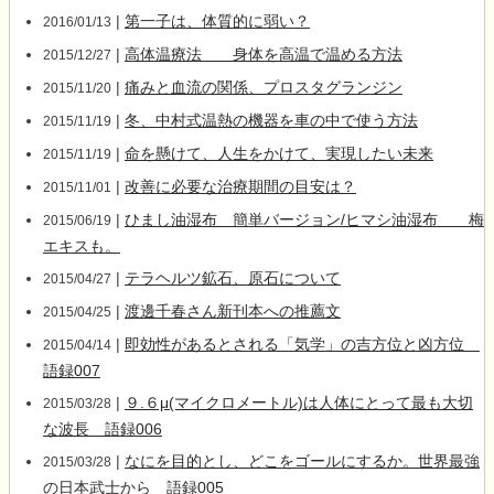
|
第一子は、体質的に弱い？
2016/01/13
|
高体温療法 身体を高温で温める方法
2015/12/27
|
痛みと血流の関係、プロスタグランジン
2015/11/20
|
冬、中村式温熱の機器を車の中で使う方法
2015/11/19
|
命を懸けて、人生をかけて、実現したい未来
2015/11/19
|
改善に必要な治療期間の目安は？
2015/11/01
|
ひまし油湿布 簡単バージョン/ヒマシ油湿布 梅
2015/06/19
エキスも。
|
テラヘルツ鉱石、原石について
2015/04/27
|
渡邊千春さん新刊本への推薦文
2015/04/25
|
即効性があるとされる「気学」の吉方位と凶方位
2015/04/14
語録007
|
９.６μ(マイクロメートル)は人体にとって最も大切
2015/03/28
な波長 語録006
|
なにを目的とし、どこをゴールにするか。世界最強
2015/03/28
の日本武士から 語録005