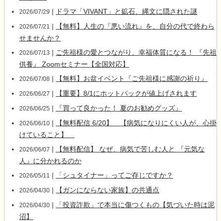
|
ドラマ「VIVANT」と鉱石、縄文に隠された謎
2026/07/29
|
【無料】人生の『悪い流れ』を、自分の代で終わら
2026/07/21
せませんか？
|
ご先祖様の愛とつながり、幸福体質になる！ 『先祖
2026/07/13
供養』 Zoomセミナー【全国対応】
|
【無料】お盆イベント『ご先祖様に感謝の祈り』
2026/07/08
|
【重要】8/1にホットパックが値上げされます
2026/06/27
|
『買って良かった！ 夏のお勧めグッズ』
2026/06/25
|
【無料配信 6/20】 【病気になりにくい人が、心掛
2026/06/10
けていること】
|
【無料配信】 なぜ、病気で苦しむ人と 『元気な
2026/06/07
人』に分かれるのか
|
「シュタイナー」ってご存じですか？
2026/05/11
|
【ガンにならない家族】の共通点
2026/04/30
|
「投資詐欺」で本当に傷つくもの【気づいた時は泥
2026/04/30
沼】