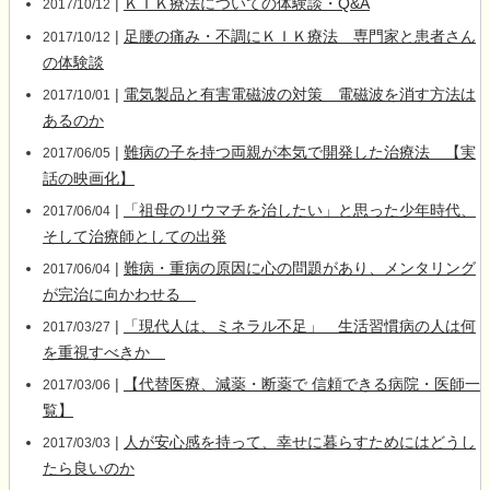
|
ＫＩＫ療法についての体験談・Q&A
2017/10/12
|
足腰の痛み・不調にＫＩＫ療法 専門家と患者さん
2017/10/12
の体験談
|
電気製品と有害電磁波の対策 電磁波を消す方法は
2017/10/01
あるのか
|
難病の子を持つ両親が本気で開発した治療法 【実
2017/06/05
話の映画化】
|
「祖母のリウマチを治したい」と思った少年時代、
2017/06/04
そして治療師としての出発
|
難病・重病の原因に心の問題があり、メンタリング
2017/06/04
が完治に向かわせる
|
「現代人は、ミネラル不足」 生活習慣病の人は何
2017/03/27
を重視すべきか
|
【代替医療、減薬・断薬で 信頼できる病院・医師一
2017/03/06
覧】
|
人が安心感を持って、幸せに暮らすためにはどうし
2017/03/03
たら良いのか