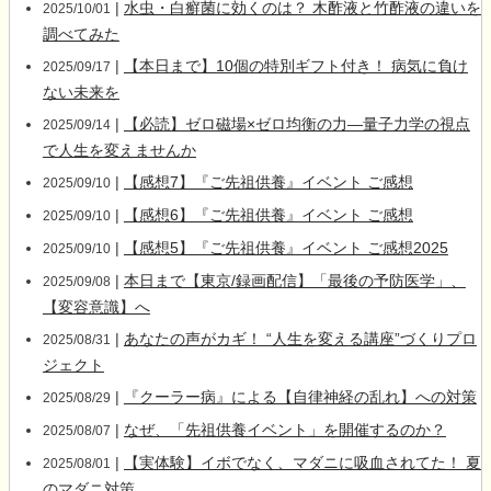
|
水虫・白癬菌に効くのは？ 木酢液と竹酢液の違いを
2025/10/01
調べてみた
|
【本日まで】10個の特別ギフト付き！ 病気に負け
2025/09/17
ない未来を
|
【必読】ゼロ磁場×ゼロ均衡の力―量子力学の視点
2025/09/14
で人生を変えませんか
|
【感想7】『ご先祖供養』イベント ご感想
2025/09/10
|
【感想6】『ご先祖供養』イベント ご感想
2025/09/10
|
【感想5】『ご先祖供養』イベント ご感想2025
2025/09/10
|
本日まで【東京/録画配信】「最後の予防医学」、
2025/09/08
【変容意識】へ
|
あなたの声がカギ！ “人生を変える講座”づくりプロ
2025/08/31
ジェクト
|
『クーラー病』による【自律神経の乱れ】への対策
2025/08/29
|
なぜ、「先祖供養イベント」を開催するのか？
2025/08/07
|
【実体験】イボでなく、マダニに吸血されてた！ 夏
2025/08/01
のマダニ対策