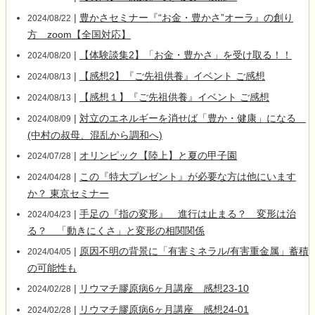
|
豊かさセミナー『“お金・豊かさ”オーラ』の創り
2024/08/22
方 zoom【全国対応】
|
【体験談集2】「お金・豊かさ」を受け取る！！
2024/08/20
|
【感想2】『ご先祖供養』イベント ご感想
2024/08/13
|
【感想１】『ご先祖供養』イベント ご感想
2024/08/13
|
対立のエネルギーを消せば「豊か・健康」になる
2024/08/09
(中村の叔母、混乱から調和へ)
|
オリンピック【陸上】と夏の甲子園
2024/07/28
|
この『特大プレゼント』が必要な方は他にいます
2024/04/28
か？ 東京セミナー
|
手足の『指の変形』 進行は止まる？ 変形は治
2024/04/23
る？ 「動きにくさ」と変形の相関関係
|
原因不明の背景に「有害ミネラル/有害重金属」蓄積
2024/04/05
の可能性も
|
リウマチ膠原病6ヶ月講座 感想23-10
2024/02/28
|
リウマチ膠原病6ヶ月講座 感想24-01
2024/02/28