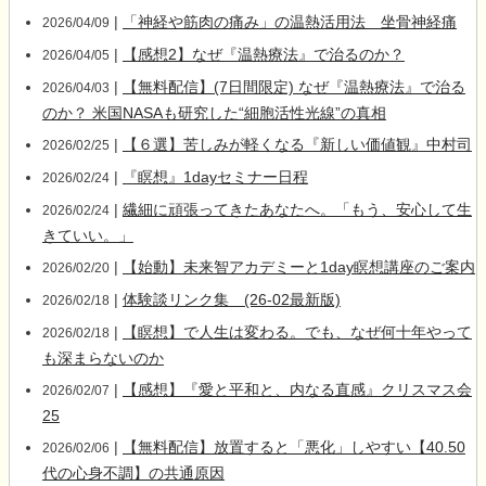
|
「神経や筋肉の痛み」の温熱活用法 坐骨神経痛
2026/04/09
|
【感想2】なぜ『温熱療法』で治るのか？
2026/04/05
|
【無料配信】(7日間限定) なぜ『温熱療法』で治る
2026/04/03
のか？ 米国NASAも研究した“細胞活性光線”の真相
|
【６選】苦しみが軽くなる『新しい価値観』中村司
2026/02/25
|
『瞑想』1dayセミナー日程
2026/02/24
|
繊細に頑張ってきたあなたへ。「もう、安心して生
2026/02/24
きていい。」
|
【始動】未来智アカデミーと1day瞑想講座のご案内
2026/02/20
|
体験談リンク集 (26-02最新版)
2026/02/18
|
【瞑想】で人生は変わる。でも、なぜ何十年やって
2026/02/18
も深まらないのか
|
【感想】『愛と平和と、内なる直感』クリスマス会
2026/02/07
25
|
【無料配信】放置すると「悪化」しやすい【40.50
2026/02/06
代の心身不調】の共通原因