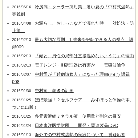
|
冷房病・クーラー病対策 暑い夏の「中村式温熱」
2016/06/16
実践例
|
お漏らし、おしっこなどで濡れた時 対処法・防
2016/04/08
止策
|
最も大切な原則 1 未来を好転できる人の視点 語
2016/02/13
録009
|
「頭と、男性の局部は直接温めないように」の理由
2016/02/13
|
電子レンジ・IH調理器は有害か 電磁波論争
2016/02/13
|
中村司が「難病請負人」になった理由(わけ) 語録
2016/02/07
008
|
中村司、老後の計画
2016/01/30
|
ほぼ最強！？セルフケア みずぽっと体操の本、
2016/01/25
ついに出版！
|
多元素濃縮ミネラル液 使用量と割合の目安
2016/01/25
|
日本東洋医学財団 開発・関連製品/DVD
2016/01/24
|
海外での中村式温熱の実践について 質疑応答
2016/01/13