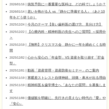
|
病気予防に一番重要な医科は、どの科でしょうか？
2026/01/16
|
老いを怖がる人 vs 『静かに準備する人』（あと10
2026/01/14
年をどう使うか）
|
今月のテーマ【良い歯科医の選び方、見分け方】
2025/12/24
|
【心療内科・精神科医の先生へのご質問】＜採用分
2025/12/22
＞
|
【無料】クリスマス会 静かに一年を締めくくる時
2025/12/19
間
|
心から安心の「年金型」VS 資産を取り崩す「貯金
2025/12/02
型」
|
動画「資産管理・資産防衛セミナー」のご案内
2025/12/01
|
寒暖差ストレスと自律神経。頭痛・鼻水が出る理由
2025/11/19
|
精神科医＆歯学博士へ「あなたの質問」を募集しま
2025/11/19
す
|
価値観を明確に。先行きの見えない時代の『愛』や
2025/11/08
『安心』