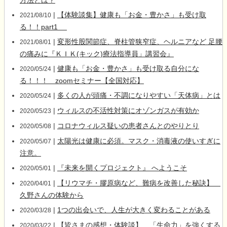
方法とは？
|
【体験談集】健康も「お金・豊かさ」も受け取
2021/08/10
る！！part1
|
変形性股関節症、脊柱管狭窄症、ヘルニアなど 足腰
2021/08/01
の痛みに『ＫＩＫ(キック)療法指導員」講習会』
|
健康も「お金・豊かさ」も受け取る自分にな
2020/05/24
る！！！ zoomセミナー【全国対応】
|
多くの人が頭痛・不調になりやすい「天体病」とは
2020/05/24
|
ウィルスの不活性対策にオゾンガスが有効か
2020/05/23
|
コロナウィルス疑いの患者さんとのやりとり
2020/05/08
|
太陽光は健康に必須。マスク・消毒液の使いすぎに
2020/05/07
注意。
|
『未来を開くプロジェクト』 へようこそ
2020/05/01
|
【リウマチ・膠原病など、難病を改善した秘訣】
2020/04/01
久野さんの体験から
|
1つの出会いで、人生が大きく変わることがある
2020/03/28
|
【皆さまの感想・体験談】 「生命力」を強くする
2020/03/22