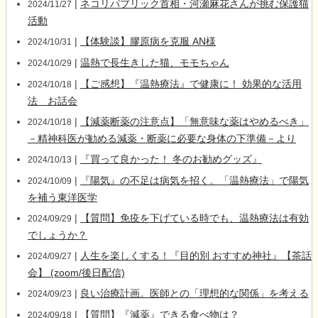
|
ネコリパブリック首相・河瀬麻花さんが挑む保護猫
2024/11/27
活動
|
【体験談】膠原病を克服 AN様
2024/10/31
|
温熱で長生きした猫、モモちゃん
2024/10/29
|
【ご感想】『温熱療法』で健康に！ 効果的な活用
2024/10/18
法 お話会
|
【減薬断薬の注意点】「無意味な薬はやめるべき」
2024/10/18
－精神科医が勧める減薬・断薬に必要な身体の下準備－より
|
『買って良かった！ 冬のお勧めグッズ』
2024/10/13
|
『陽気』の不足は病気を招く。「温熱療法」で陽気
2024/10/09
を補う東洋医学
|
【質問】免疫を下げている時でも、温熱療法は有効
2024/09/29
でしょうか？
|
人生を楽しくする！『目的別 おすすめ神社』【茶話
2024/09/27
会】 (zoom/後日配信)
|
良い治療計画。医師との「理想的な関係」を考える
2024/09/23
|
【質問】『減薬』できる食べ物は？
2024/09/18