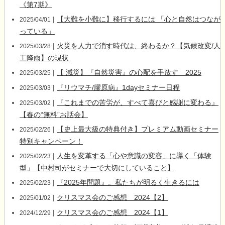
《第7期》
|
【大難を小難に】移行するには 「心と自然はつなが
2025/04/01
っている」
|
火災を人力で消す時代は、終わるか？【気候改変/人
2025/03/28
工降雨】の現状
|
【 減災】『自然災害』の心配を手放す 2025
2025/03/25
|
『リウマチ/膠原病』1dayセミナー日程
2025/03/03
|
『これまでの苦労が、すべて喜びと感謝に変わる』
2025/03/02
【春の“無料”お話会】
|
【史上最大級の特典付き】プレミアム動画セミナー
2025/02/26
特別キャンペーン！
|
人生を変革する「心や意識の変容」に導く「体験
2025/02/23
型」【中村司がセミナーで大切にしていること】
|
『2025年問題』。私たちが明るく生きるには
2025/02/23
|
クリスマス会のご感想 2024【2】
2025/01/02
|
クリスマス会のご感想 2024【1】
2024/12/29