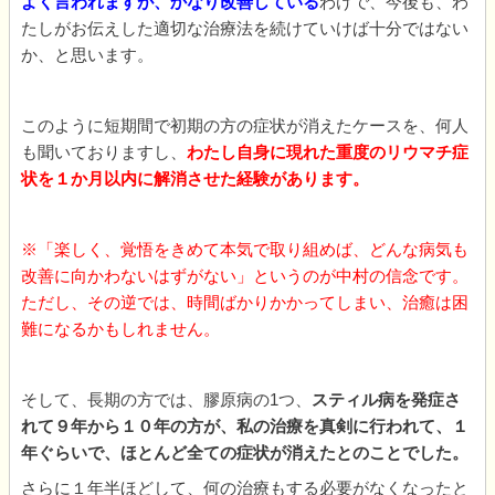
よく言われますが、かなり改善している
わけで、今後も、わ
たしがお伝えした適切な治療法を続けていけば十分ではない
か、と思います。
このように短期間で初期の方の症状が消えたケースを、何人
も聞いておりますし、
わたし自身に現れた重度のリウマチ症
状を１か月以内に解消させた経験があります。
※「楽しく、覚悟をきめて本気で取り組めば、どんな病気も
改善に向かわないはずがない」というのが中村の信念です。
ただし、その逆では、時間ばかりかかってしまい、治癒は困
難になるかもしれません。
そして、長期の方では、膠原病の1つ、
スティル病を発症さ
れて９年から１０年の方が、私の治療を真剣に行われて、１
年ぐらいで、ほとんど全ての症状が消えたとのことでした。
さらに１年半ほどして、何の治療もする必要がなくなったと