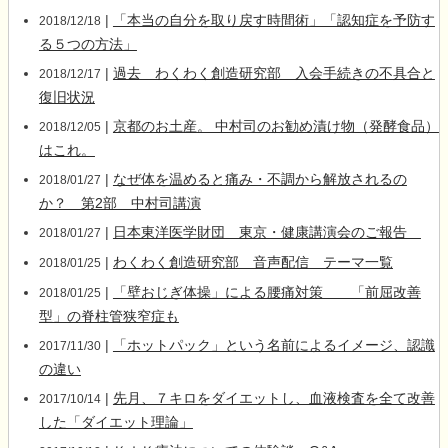
|
「本当の自分を取り戻す時間術」「認知症を予防す
2018/12/18
る５つの方法」
|
過去 わくわく創造研究部 入会手続きの不具合と
2018/12/17
復旧状況
|
京都のお土産。 中村司のお勧め漬け物（発酵食品）
2018/12/05
はこれ。
|
なぜ体を温めると痛み・不調から解放されるの
2018/01/27
か？ 第2部 中村司講演
|
日本東洋医学財団 東京・健康講演会のご報告
2018/01/27
|
わくわく創造研究部 音声配信 テーマ一覧
2018/01/25
|
「壁おじぎ体操」による腰痛対策 「前屈改善
2018/01/25
型」の脊柱管狭窄症も
|
「ホットパック」という名前によるイメージ、認識
2017/11/30
の違い
|
先月、７キロをダイエットし、血液検査を全て改善
2017/10/14
した「ダイエット理論」