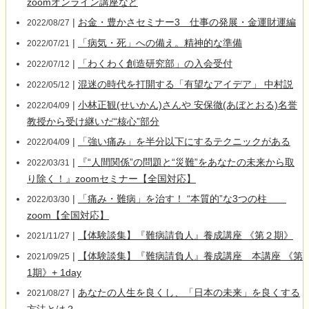
zoomオンライン講座など
|
お金・豊かさセミナー3 仕事の発展・金運財運編
2022/08/27
|
「病気・死」への備え。精神的な準備
2022/07/21
|
「わくわく創造研究部」の入会受付
2022/07/12
|
混迷の時代を打開する「有望なアイデア」 中村説
2022/05/12
|
小林正観(せいかん)さんや 安保徹(あぼとおる)名誉
2022/04/09
教授から受け継いだ“核心”部分
|
「強い痛み」を半分以下にするテクニックがある
2022/04/09
|
『“人間関係”の問題と“災難”をあなたの未来から取
2022/03/31
り除く！』zoomセミナー【全国対応】
|
「痛み・難病」を治す！ “本質的”な3つの柱
2022/03/30
zoom【全国対応】
|
【体験談集】『難病請負人』養成講座 《第２期》
2021/11/27
|
【体験談集】『難病請負人』養成講座 本講座 《第
2021/09/25
1期》+ 1day
|
あなたの人生を良くし、「日本の未来」を良くする
2021/08/27