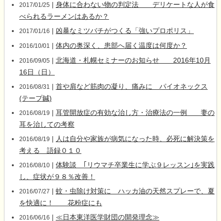
|
身体に合わない物の判定法 デリケートな人が食
2017/01/25
べられるラーメンはあるか？
|
凶暴なミツバチがつくる「強いプロポリス」
2017/01/16
|
体内の奥深く、患部へ届く温度は何度か？
2016/10/01
|
北海道・札幌セミナーのお知らせ 2016年10月
2016/09/05
16日（日）
|
首や肩など筋肉の凝り、痛みに パイオネックス
2016/08/31
(テープ鍼)
|
耳管開放症の有効な治し方・治療法の一例 妻の
2016/08/19
耳を治しての考察
|
人は自分や家族が病気になった時、必死に解決策を
2016/08/19
考える 語録０１０
|
体験談 ｢リウマチ卒業生に学ぶ９レッスン｣を実践
2016/08/10
し、症状が９８％改善！
|
蚊・虫除け対策に ハッカ油の天然スプレーで、夏
2016/07/27
を快適に！ 花粉症にも
|
≪日本東洋医学財団の開発理念≫
2016/06/16