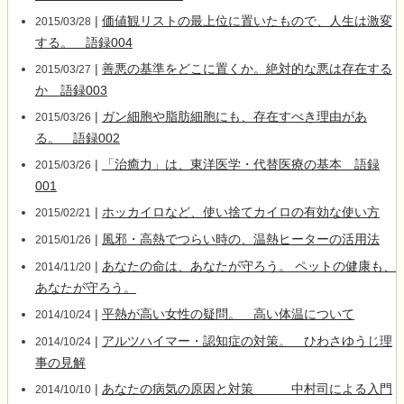
|
価値観リストの最上位に置いたもので、人生は激変
2015/03/28
する。 語録004
|
善悪の基準をどこに置くか。絶対的な悪は存在する
2015/03/27
か 語録003
|
ガン細胞や脂肪細胞にも、存在すべき理由があ
2015/03/26
る。 語録002
|
「治癒力」は、東洋医学・代替医療の基本 語録
2015/03/26
001
|
ホッカイロなど、使い捨てカイロの有効な使い方
2015/02/21
|
風邪・高熱でつらい時の、温熱ヒーターの活用法
2015/01/26
|
あなたの命は、あなたが守ろう。 ペットの健康も、
2014/11/20
あなたが守ろう。
|
平熱が高い女性の疑問。 高い体温について
2014/10/24
|
アルツハイマー・認知症の対策。 ひわさゆうじ理
2014/10/24
事の見解
|
あなたの病気の原因と対策 中村司による入門
2014/10/10