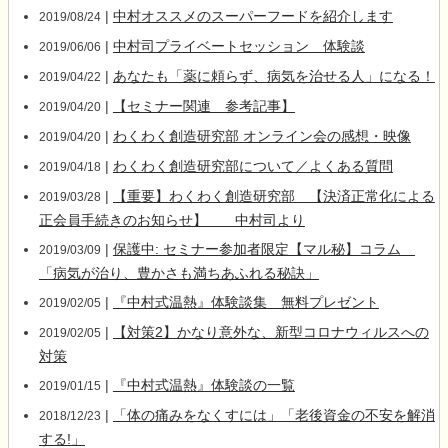
|
中村オススメのスーパーフードを紹介します
2019/08/24
|
中村司プライベートセッション 体験談
2019/06/06
|
あなたも「薬に頼らず、病気を治せる人」になる！
2019/04/22
|
【セミナー関連 参考記事】
2019/04/20
|
わくわく創造研究部 オンライン会の感想・映像
2019/04/20
|
わくわく創造研究部について／よくある質問
2019/04/18
|
【重要】わくわく創造研究部 【決済正常化による
2019/03/28
正会員手続きのお知らせ】 中村司より
|
保護中: セミナー参加者限定【マル秘】コラム
2019/03/09
「病気が治り、豊かさも満ちあふれる秘訣」
|
『中村式温熱』体験談集 無料プレゼント
2019/02/05
|
【対策2】かなり意外な、新型コロナウィルスへの
2019/02/05
対策
|
『中村式温熱』体験談の一覧
2019/01/15
|
「体の痛みをなくすには」「老後資金の不安を解消
2018/12/23
する!」