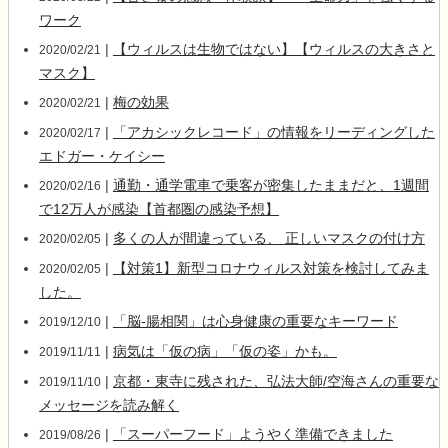
ワーク
|
【ウィルスは生物ではない】【ウィルスの大きさと
2020/02/21
マスク】
|
梅の効果
2020/02/21
|
「アカシックレコード」の情報をリーディングした
2020/02/17
エドガー・ケイシー
|
通勤・通学電車で乗客が密集したままだと、1週間
2020/02/16
で12万人が感染【首都圏の感染予想】
|
多くの人が間違っている、 正しいマスクの付け方
2020/02/05
|
【対策1】新型コロナウィルス対策を検討してみま
2020/02/05
した。
|
「脳-腸相関」は心身健康の重要なキーワード
2019/12/10
|
病気は「仮の病」「仮の姿」かも。
2019/11/11
|
京都・東寺に残された、弘法大師/空海さんの重要な
2019/11/10
メッセージを読み解く
|
「スーパーフード」ようやく準備できました
2019/08/26