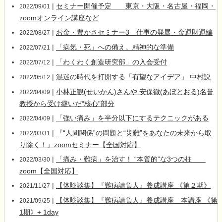
|
セミナー開催予定 東京・大阪・名古屋・福岡・
2022/09/01
zoomオンライン講座など
|
お金・豊かさセミナー3 仕事の発展・金運財運編
2022/08/27
|
「病気・死」への備え。精神的な準備
2022/07/21
|
「わくわく創造研究部」の入会受付
2022/07/12
|
混迷の時代を打開する「有望なアイデア」 中村説
2022/05/12
|
小林正観(せいかん)さんや 安保徹(あぼとおる)名誉
2022/04/09
教授から受け継いだ“核心”部分
|
「強い痛み」を半分以下にするテクニックがある
2022/04/09
|
『“人間関係”の問題と“災難”をあなたの未来から取
2022/03/31
り除く！』zoomセミナー【全国対応】
|
「痛み・難病」を治す！ “本質的”な3つの柱
2022/03/30
zoom【全国対応】
|
【体験談集】『難病請負人』養成講座 《第２期》
2021/11/27
|
【体験談集】『難病請負人』養成講座 本講座 《第
2021/09/25
1期》+ 1day