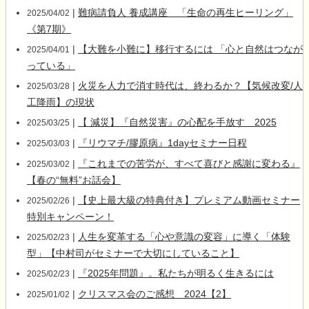
|
難病請負人 養成講座 「生命の再生ヒーリング」
2025/04/02
《第7期》
|
【大難を小難に】移行するには 「心と自然はつなが
2025/04/01
っている」
|
火災を人力で消す時代は、終わるか？【気候改変/人
2025/03/28
工降雨】の現状
|
【 減災】『自然災害』の心配を手放す 2025
2025/03/25
|
『リウマチ/膠原病』1dayセミナー日程
2025/03/03
|
『これまでの苦労が、すべて喜びと感謝に変わる』
2025/03/02
【春の“無料”お話会】
|
【史上最大級の特典付き】プレミアム動画セミナー
2025/02/26
特別キャンペーン！
|
人生を変革する「心や意識の変容」に導く「体験
2025/02/23
型」【中村司がセミナーで大切にしていること】
|
『2025年問題』。私たちが明るく生きるには
2025/02/23
|
クリスマス会のご感想 2024【2】
2025/01/02