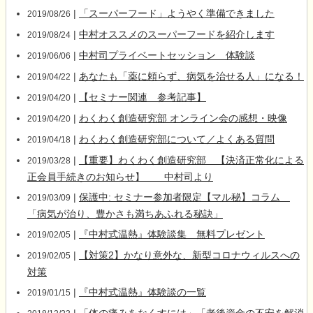
|
「スーパーフード」ようやく準備できました
2019/08/26
|
中村オススメのスーパーフードを紹介します
2019/08/24
|
中村司プライベートセッション 体験談
2019/06/06
|
あなたも「薬に頼らず、病気を治せる人」になる！
2019/04/22
|
【セミナー関連 参考記事】
2019/04/20
|
わくわく創造研究部 オンライン会の感想・映像
2019/04/20
|
わくわく創造研究部について／よくある質問
2019/04/18
|
【重要】わくわく創造研究部 【決済正常化による
2019/03/28
正会員手続きのお知らせ】 中村司より
|
保護中: セミナー参加者限定【マル秘】コラム
2019/03/09
「病気が治り、豊かさも満ちあふれる秘訣」
|
『中村式温熱』体験談集 無料プレゼント
2019/02/05
|
【対策2】かなり意外な、新型コロナウィルスへの
2019/02/05
対策
|
『中村式温熱』体験談の一覧
2019/01/15