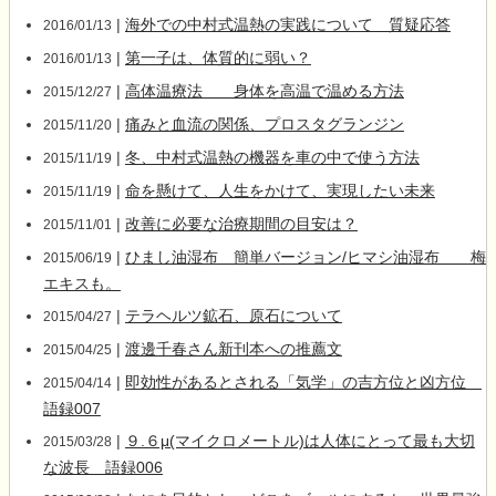
|
海外での中村式温熱の実践について 質疑応答
2016/01/13
|
第一子は、体質的に弱い？
2016/01/13
|
高体温療法 身体を高温で温める方法
2015/12/27
|
痛みと血流の関係、プロスタグランジン
2015/11/20
|
冬、中村式温熱の機器を車の中で使う方法
2015/11/19
|
命を懸けて、人生をかけて、実現したい未来
2015/11/19
|
改善に必要な治療期間の目安は？
2015/11/01
|
ひまし油湿布 簡単バージョン/ヒマシ油湿布 梅
2015/06/19
エキスも。
|
テラヘルツ鉱石、原石について
2015/04/27
|
渡邊千春さん新刊本への推薦文
2015/04/25
|
即効性があるとされる「気学」の吉方位と凶方位
2015/04/14
語録007
|
９.６μ(マイクロメートル)は人体にとって最も大切
2015/03/28
な波長 語録006