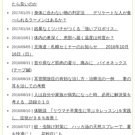
たら良いのか
|
身体に合わない物の判定法 デリケートな人が食
2017/01/25
べられるラーメンはあるか？
|
凶暴なミツバチがつくる「強いプロポリス」
2017/01/16
|
体内の奥深く、患部へ届く温度は何度か？
2016/10/01
|
北海道・札幌セミナーのお知らせ 2016年10月
2016/09/05
16日（日）
|
首や肩など筋肉の凝り、痛みに パイオネックス
2016/08/31
(テープ鍼)
|
耳管開放症の有効な治し方・治療法の一例 妻の
2016/08/19
耳を治しての考察
|
人は自分や家族が病気になった時、必死に解決策を
2016/08/19
考える 語録０１０
|
体験談 ｢リウマチ卒業生に学ぶ９レッスン｣を実践
2016/08/10
し、症状が９８％改善！
|
蚊・虫除け対策に ハッカ油の天然スプレーで、夏
2016/07/27
を快適に！ 花粉症にも