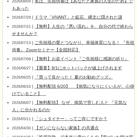
|
実は、先祖供養は【あなたと家族の人生のため】で
2026/08/04
もあった
|
ドラマ「VIVANT」と鉱石、縄文に隠された謎
2026/07/29
|
【無料】人生の『悪い流れ』を、自分の代で終わら
2026/07/21
せませんか？
|
ご先祖様の愛とつながり、幸福体質になる！ 『先祖
2026/07/13
供養』 Zoomセミナー【全国対応】
|
【無料】お盆イベント『ご先祖様に感謝の祈り』
2026/07/08
|
【重要】8/1にホットパックが値上げされます
2026/06/27
|
『買って良かった！ 夏のお勧めグッズ』
2026/06/25
|
【無料配信 6/20】 【病気になりにくい人が、心掛
2026/06/10
けていること】
|
【無料配信】 なぜ、病気で苦しむ人と 『元気な
2026/06/07
人』に分かれるのか
|
「シュタイナー」ってご存じですか？
2026/05/11
|
【ガンにならない家族】の共通点
2026/04/30