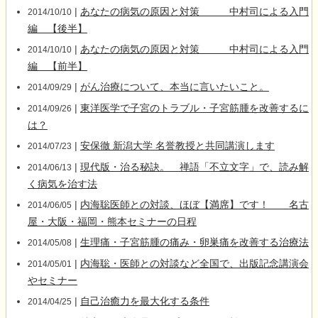
|
あなたの病気の原因と対策 中村司による入門
2014/10/10
編 【後半】
|
あなたの病気の原因と対策 中村司による入門
2014/10/10
編 【前半】
|
がん治療について、本当に言いたいこと。
2014/09/29
|
東洋医学で子宮のトラブル・子宮筋腫を改善するに
2014/09/26
は？
|
安保徹 新潟大学 名誉教授と共同講演します
2014/07/23
|
現代版・治る秘訣。 禅語「不立文字」で、読み解
2014/06/13
く病気を治す法
|
内海聡医師との対談、ほぼ【満席】です！ 名古
2014/06/05
屋・大阪・福岡・熊本セミナーの日程
|
生理痛・子宮筋腫の痛み・卵巣痛を改善する治療法
2014/05/08
|
内海聡・医師との対談など全国で、出版記念講演会
2014/05/01
やセミナー
|
自己治癒力を最大化する条件
2014/04/25