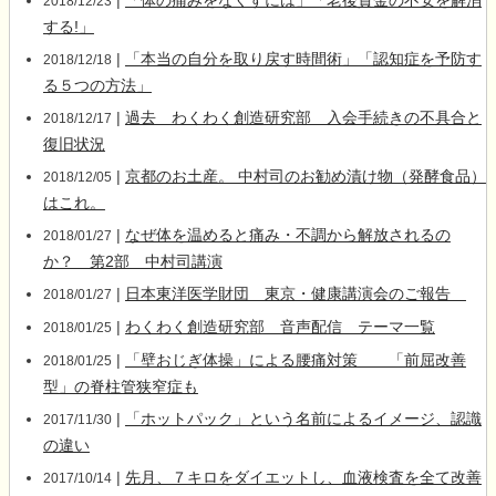
|
「体の痛みをなくすには」「老後資金の不安を解消
2018/12/23
する!」
|
「本当の自分を取り戻す時間術」「認知症を予防す
2018/12/18
る５つの方法」
|
過去 わくわく創造研究部 入会手続きの不具合と
2018/12/17
復旧状況
|
京都のお土産。 中村司のお勧め漬け物（発酵食品）
2018/12/05
はこれ。
|
なぜ体を温めると痛み・不調から解放されるの
2018/01/27
か？ 第2部 中村司講演
|
日本東洋医学財団 東京・健康講演会のご報告
2018/01/27
|
わくわく創造研究部 音声配信 テーマ一覧
2018/01/25
|
「壁おじぎ体操」による腰痛対策 「前屈改善
2018/01/25
型」の脊柱管狭窄症も
|
「ホットパック」という名前によるイメージ、認識
2017/11/30
の違い
|
先月、７キロをダイエットし、血液検査を全て改善
2017/10/14