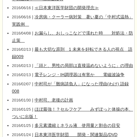
|
≪日本東洋医学財団の開発理念≫
2016/06/16
|
冷房病・クーラー病対策 暑い夏の「中村式温熱」
2016/06/16
実践例
|
お漏らし、おしっこなどで濡れた時 対処法・防
2016/04/08
止策
|
最も大切な原則 1 未来を好転できる人の視点 語
2016/02/13
録009
|
「頭と、男性の局部は直接温めないように」の理由
2016/02/13
|
電子レンジ・IH調理器は有害か 電磁波論争
2016/02/13
|
中村司が「難病請負人」になった理由(わけ) 語録
2016/02/07
008
|
中村司、老後の計画
2016/01/30
|
ほぼ最強！？セルフケア みずぽっと体操の本、
2016/01/25
ついに出版！
|
多元素濃縮ミネラル液 使用量と割合の目安
2016/01/25
|
日本東洋医学財団 開発・関連製品/DVD
2016/01/24