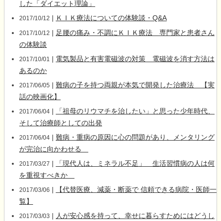
した「ダイエット理論」
|
ＫＩＫ療法についての体験談・Q&A
2017/10/12
|
足腰の痛み・不調にＫＩＫ療法 専門家と患者さん
2017/10/12
の体験談
|
電気製品と有害電磁波の対策 電磁波を消す方法は
2017/10/01
あるのか
|
難病の子を持つ両親が本気で開発した治療法 【実
2017/06/05
話の映画化】
|
「祖母のリウマチを治したい」と思った少年時代、
2017/06/04
そして治療師としての出発
|
難病・重病の原因に心の問題があり、メンタリング
2017/06/04
が完治に向かわせる
|
「現代人は、ミネラル不足」 生活習慣病の人は何
2017/03/27
を重視すべきか
|
【代替医療、減薬・断薬で 信頼できる病院・医師一
2017/03/06
覧】
|
人が安心感を持って、幸せに暮らすためにはどうし
2017/03/03