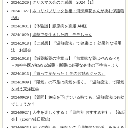
|
クリスマス会のご感想 2024【1】
2024/12/29
|
ネコリパブリック首相・河瀬麻花さんが挑む保護猫
2024/11/27
活動
|
【体験談】膠原病を克服 AN様
2024/10/31
|
温熱で長生きした猫、モモちゃん
2024/10/29
|
【ご感想】『温熱療法』で健康に！ 効果的な活用
2024/10/18
法 お話会
|
【減薬断薬の注意点】「無意味な薬はやめるべき」
2024/10/18
－精神科医が勧める減薬・断薬に必要な身体の下準備－より
|
『買って良かった！ 冬のお勧めグッズ』
2024/10/13
|
『陽気』の不足は病気を招く。「温熱療法」で陽気
2024/10/09
を補う東洋医学
|
【質問】免疫を下げている時でも、温熱療法は有効
2024/09/29
でしょうか？
|
人生を楽しくする！『目的別 おすすめ神社』【茶話
2024/09/27
会】 (zoom/後日配信)
|
良い治療計画。医師との「理想的な関係」を考える
2024/09/23