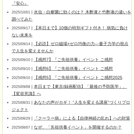
『安心』
|
水虫・白癬菌に効くのは？ 木酢液と竹酢液の違いを
2025/10/01
調べてみた
|
【本日まで】10個の特別ギフト付き！ 病気に負け
2025/09/17
ない未来を
|
【必読】ゼロ磁場×ゼロ均衡の力―量子力学の視点
2025/09/14
で人生を変えませんか
|
【感想7】『ご先祖供養』イベント ご感想
2025/09/10
|
【感想6】『ご先祖供養』イベント ご感想
2025/09/10
|
【感想5】『ご先祖供養』イベント ご感想2025
2025/09/10
|
本日まで【東京/録画配信】「最後の予防医学」、
2025/09/08
【変容意識】へ
|
あなたの声がカギ！ “人生を変える講座”づくりプロ
2025/08/31
ジェクト
|
『クーラー病』による【自律神経の乱れ】への対策
2025/08/29
|
なぜ、「先祖供養イベント」を開催するのか？
2025/08/07