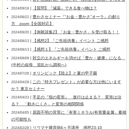
|
【質問】『減薬』できる食べ物は？
2024/09/18
|
豊かさセミナー『“お金・豊かさ”オーラ』の創り
2024/08/22
方 zoom【全国対応】
|
【体験談集2】「お金・豊かさ」を受け取る！！
2024/08/20
|
【感想2】『ご先祖供養』イベント ご感想
2024/08/13
|
【感想１】『ご先祖供養』イベント ご感想
2024/08/13
|
対立のエネルギーを消せば「豊か・健康」になる
2024/08/09
(中村の叔母、混乱から調和へ)
|
オリンピック【陸上】と夏の甲子園
2024/07/28
|
この『特大プレゼント』が必要な方は他にいます
2024/04/28
か？ 東京セミナー
|
手足の『指の変形』 進行は止まる？ 変形は治
2024/04/23
る？ 「動きにくさ」と変形の相関関係
|
原因不明の背景に「有害ミネラル/有害重金属」蓄積
2024/04/05
の可能性も
|
リウマチ膠原病6ヶ月講座 感想23-10
2024/02/28