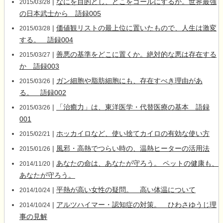
|
なにを目的とし、どこをゴールにするか。世界最強
2015/03/28
の日本武士から 語録005
|
価値観リストの最上位に置いたもので、人生は激変
2015/03/28
する。 語録004
|
善悪の基準をどこに置くか。絶対的な悪は存在する
2015/03/27
か 語録003
|
ガン細胞や脂肪細胞にも、存在すべき理由があ
2015/03/26
る。 語録002
|
「治癒力」は、東洋医学・代替医療の基本 語録
2015/03/26
001
|
ホッカイロなど、使い捨てカイロの有効な使い方
2015/02/21
|
風邪・高熱でつらい時の、温熱ヒーターの活用法
2015/01/26
|
あなたの命は、あなたが守ろう。 ペットの健康も、
2014/11/20
あなたが守ろう。
|
平熱が高い女性の疑問。 高い体温について
2014/10/24
|
アルツハイマー・認知症の対策。 ひわさゆうじ理
2014/10/24
事の見解