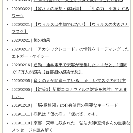
2020/03/28
|
【皆さまの感想・体験談】 「生命力」を強くする
2020/03/22
ワーク
|
【ウィルスは生物ではない】【ウィルスの大きさと
2020/02/21
マスク】
|
梅の効果
2020/02/21
|
「アカシックレコード」の情報をリーディングした
2020/02/17
エドガー・ケイシー
|
通勤・通学電車で乗客が密集したままだと、1週間
2020/02/16
で12万人が感染【首都圏の感染予想】
|
多くの人が間違っている、 正しいマスクの付け方
2020/02/05
|
【対策1】新型コロナウィルス対策を検討してみま
2020/02/05
した。
|
「脳-腸相関」は心身健康の重要なキーワード
2019/12/10
|
病気は「仮の病」「仮の姿」かも。
2019/11/11
|
京都・東寺に残された、弘法大師/空海さんの重要な
2019/11/10
メッセージを読み解く