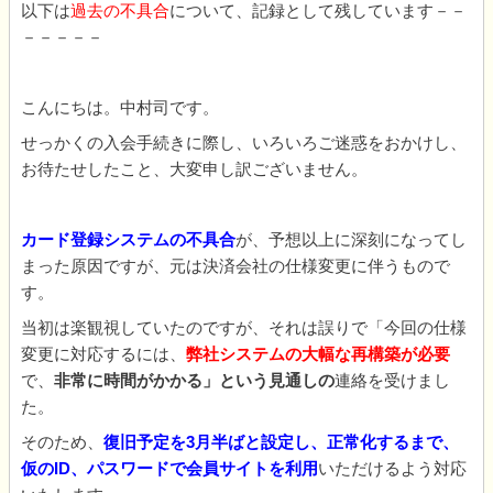
以下は
過去の不具合
について、記録として残しています－－
－－－－－
こんにちは。中村司です。
せっかくの入会手続きに際し、いろいろご迷惑をおかけし、
お待たせしたこと、大変申し訳ございません。
カード登録システムの不具合
が、予想以上に深刻になってし
まった原因ですが、元は決済会社の仕様変更に伴うもので
す。
当初は楽観視していたのですが、それは誤りで「今回の仕様
変更に対応するには、
弊社システムの大幅な再構築が必要
で、
非常に時間がかかる」という見通しの
連絡を受けまし
た。
そのため、
復旧予定を3月半ばと設定し、正常化するまで、
仮のID、パスワードで会員サイトを利用
いただけるよう対応