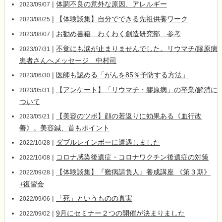
|
体調不良の意外な原因、アレルギー
2023/09/07
|
【体験談集】自分でできる先祖供養ワーク
2023/08/25
|
お勧め書籍 わくわく創造研究部 参考
2023/08/07
|
不覚にも涙が止まりませんでした。リウマチ/膠原病
2023/07/31
患者さんへメッセージ 中村司
|
医師も認める「がんを85％予防する方法」
2023/06/30
|
【アンケート】「リウマチ・膠原病」の卒業/解消に
2023/05/31
ついて
|
【美容のツボ】顔の若返りに効果ある《血行改
2023/05/21
善》。美容鍼、首もポイント
|
ダブルレインボーに遭遇しました
2022/10/28
|
コロナ感染後遺症・コロナワクチン後遺症の対策
2022/10/08
|
【体験談集】『難病請負人』養成講座 《第３期》
2022/09/28
+復習会
|
「死」というものの真実
2022/09/06
|
9月にセミナー２つの開催が決まりました
2022/09/02