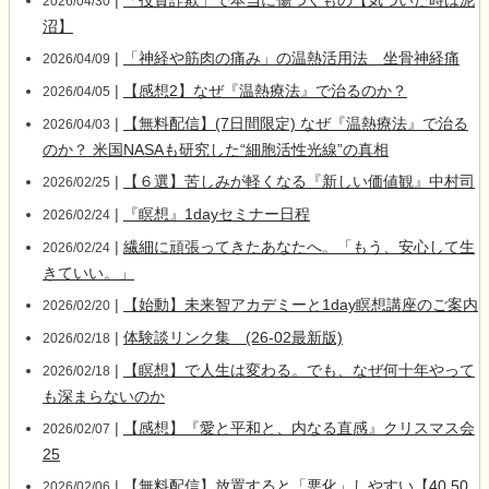
|
「投資詐欺」で本当に傷つくもの【気づいた時は泥
2026/04/30
沼】
|
「神経や筋肉の痛み」の温熱活用法 坐骨神経痛
2026/04/09
|
【感想2】なぜ『温熱療法』で治るのか？
2026/04/05
|
【無料配信】(7日間限定) なぜ『温熱療法』で治る
2026/04/03
のか？ 米国NASAも研究した“細胞活性光線”の真相
|
【６選】苦しみが軽くなる『新しい価値観』中村司
2026/02/25
|
『瞑想』1dayセミナー日程
2026/02/24
|
繊細に頑張ってきたあなたへ。「もう、安心して生
2026/02/24
きていい。」
|
【始動】未来智アカデミーと1day瞑想講座のご案内
2026/02/20
|
体験談リンク集 (26-02最新版)
2026/02/18
|
【瞑想】で人生は変わる。でも、なぜ何十年やって
2026/02/18
も深まらないのか
|
【感想】『愛と平和と、内なる直感』クリスマス会
2026/02/07
25
|
【無料配信】放置すると「悪化」しやすい【40.50
2026/02/06