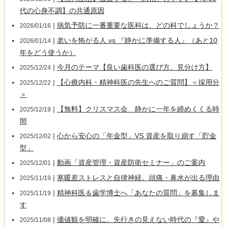
代の心身不調】の共通原因
|
病気予防に一番重要な医科は、どの科でしょうか？
2026/01/16
|
老いを怖がる人 vs 『静かに準備する人』（あと10
2026/01/14
年をどう使うか）
|
今月のテーマ【良い歯科医の選び方、見分け方】
2025/12/24
|
【心療内科・精神科医の先生へのご質問】＜採用分
2025/12/22
＞
|
【無料】クリスマス会 静かに一年を締めくくる時
2025/12/19
間
|
心から安心の「年金型」VS 資産を取り崩す「貯金
2025/12/02
型」
|
動画「資産管理・資産防衛セミナー」のご案内
2025/12/01
|
寒暖差ストレスと自律神経。頭痛・鼻水が出る理由
2025/11/19
|
精神科医＆歯学博士へ「あなたの質問」を募集しま
2025/11/19
す
|
価値観を明確に。先行きの見えない時代の『愛』や
2025/11/08