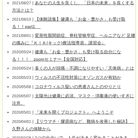
|
あなたの人生を良くし、「日本の未来」を良くする
2021/08/27
方法とは？
|
【体験談集】健康も「お金・豊かさ」も受け取
2021/08/10
る！！part1
|
変形性股関節症、脊柱管狭窄症、ヘルニアなど 足腰
2021/08/01
の痛みに『ＫＩＫ(キック)療法指導員」講習会』
|
健康も「お金・豊かさ」も受け取る自分にな
2020/05/24
る！！！ zoomセミナー【全国対応】
|
多くの人が頭痛・不調になりやすい「天体病」とは
2020/05/24
|
ウィルスの不活性対策にオゾンガスが有効か
2020/05/23
|
コロナウィルス疑いの患者さんとのやりとり
2020/05/08
|
太陽光は健康に必須。マスク・消毒液の使いすぎに
2020/05/07
注意。
|
『未来を開くプロジェクト』 へようこそ
2020/05/01
|
【リウマチ・膠原病など、難病を改善した秘訣】
2020/04/01
久野さんの体験から
|
1つの出会いで、人生が大きく変わることがある