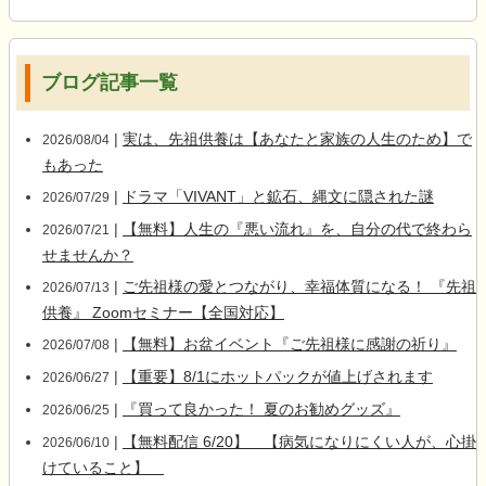
ブログ記事一覧
|
実は、先祖供養は【あなたと家族の人生のため】で
2026/08/04
もあった
|
ドラマ「VIVANT」と鉱石、縄文に隠された謎
2026/07/29
|
【無料】人生の『悪い流れ』を、自分の代で終わら
2026/07/21
せませんか？
|
ご先祖様の愛とつながり、幸福体質になる！ 『先祖
2026/07/13
供養』 Zoomセミナー【全国対応】
|
【無料】お盆イベント『ご先祖様に感謝の祈り』
2026/07/08
|
【重要】8/1にホットパックが値上げされます
2026/06/27
|
『買って良かった！ 夏のお勧めグッズ』
2026/06/25
|
【無料配信 6/20】 【病気になりにくい人が、心掛
2026/06/10
けていること】