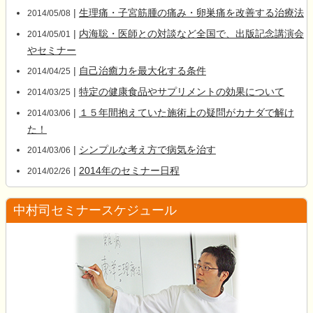
|
生理痛・子宮筋腫の痛み・卵巣痛を改善する治療法
2014/05/08
|
内海聡・医師との対談など全国で、出版記念講演会
2014/05/01
やセミナー
|
自己治癒力を最大化する条件
2014/04/25
|
特定の健康食品やサプリメントの効果について
2014/03/25
|
１５年間抱えていた施術上の疑問がカナダで解け
2014/03/06
た！
|
シンプルな考え方で病気を治す
2014/03/06
|
2014年のセミナー日程
2014/02/26
中村司セミナースケジュール