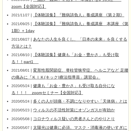
zoom【全国対応】
|
【体験談集】『難病請負人』養成講座 《第２期》
2021/11/27
|
【体験談集】『難病請負人』養成講座 本講座 《第
2021/09/25
1期》+ 1day
|
あなたの人生を良くし、「日本の未来」を良くする
2021/08/27
方法とは？
|
【体験談集】健康も「お金・豊かさ」も受け取
2021/08/10
る！！part1
|
変形性股関節症、脊柱管狭窄症、ヘルニアなど 足腰
2021/08/01
の痛みに『ＫＩＫ(キック)療法指導員」講習会』
|
健康も「お金・豊かさ」も受け取る自分にな
2020/05/24
る！！！ zoomセミナー【全国対応】
|
多くの人が頭痛・不調になりやすい「天体病」とは
2020/05/24
|
ウィルスの不活性対策にオゾンガスが有効か
2020/05/23
|
コロナウィルス疑いの患者さんとのやりとり
2020/05/08
|
太陽光は健康に必須。マスク・消毒液の使いすぎに
2020/05/07