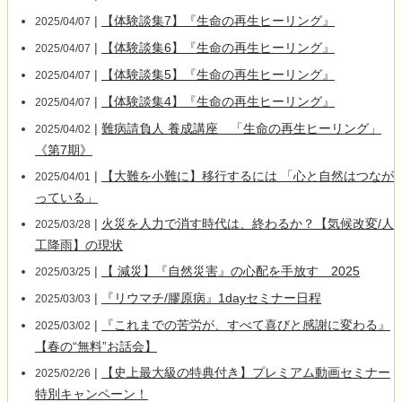
|
【体験談集7】『生命の再生ヒーリング』
2025/04/07
|
【体験談集6】『生命の再生ヒーリング』
2025/04/07
|
【体験談集5】『生命の再生ヒーリング』
2025/04/07
|
【体験談集4】『生命の再生ヒーリング』
2025/04/07
|
難病請負人 養成講座 「生命の再生ヒーリング」
2025/04/02
《第7期》
|
【大難を小難に】移行するには 「心と自然はつなが
2025/04/01
っている」
|
火災を人力で消す時代は、終わるか？【気候改変/人
2025/03/28
工降雨】の現状
|
【 減災】『自然災害』の心配を手放す 2025
2025/03/25
|
『リウマチ/膠原病』1dayセミナー日程
2025/03/03
|
『これまでの苦労が、すべて喜びと感謝に変わる』
2025/03/02
【春の“無料”お話会】
|
【史上最大級の特典付き】プレミアム動画セミナー
2025/02/26
特別キャンペーン！