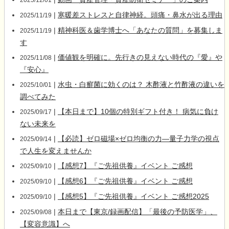
2025/12/01
|
寒暖差ストレスと自律神経。頭痛・鼻水が出る理由
2025/11/19
|
精神科医＆歯学博士へ「あなたの質問」を募集しま
2025/11/19
す
|
価値観を明確に。先行きの見えない時代の『愛』や
2025/11/08
『安心』
|
水虫・白癬菌に効くのは？ 木酢液と竹酢液の違いを
2025/10/01
調べてみた
|
【本日まで】10個の特別ギフト付き！ 病気に負け
2025/09/17
ない未来を
|
【必読】ゼロ磁場×ゼロ均衡の力―量子力学の視点
2025/09/14
で人生を変えませんか
|
【感想7】『ご先祖供養』イベント ご感想
2025/09/10
|
【感想6】『ご先祖供養』イベント ご感想
2025/09/10
|
【感想5】『ご先祖供養』イベント ご感想2025
2025/09/10
|
本日まで【東京/録画配信】「最後の予防医学」、
2025/09/08
【変容意識】へ