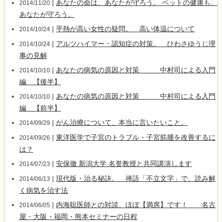
|
あなたの命は、あなたが守ろう。 ペットの健康も、
2014/11/20
あなたが守ろう。
|
平熱が高い女性の疑問。 高い体温について
2014/10/24
|
アルツハイマー・認知症の対策。 ひわさゆうじ理
2014/10/24
事の見解
|
あなたの病気の原因と対策 中村司による入門
2014/10/10
編 【後半】
|
あなたの病気の原因と対策 中村司による入門
2014/10/10
編 【前半】
|
がん治療について、本当に言いたいこと。
2014/09/29
|
東洋医学で子宮のトラブル・子宮筋腫を改善するに
2014/09/26
は？
|
安保徹 新潟大学 名誉教授と共同講演します
2014/07/23
|
現代版・治る秘訣。 禅語「不立文字」で、読み解
2014/06/13
く病気を治す法
|
内海聡医師との対談、ほぼ【満席】です！ 名古
2014/06/05
屋・大阪・福岡・熊本セミナーの日程