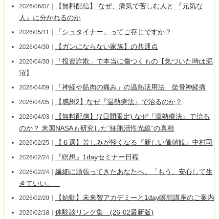
|
【無料配信】 なぜ、病気で苦しむ人と 『元気な
2026/06/07
人』に分かれるのか
|
「シュタイナー」ってご存じですか？
2026/05/11
|
【ガンにならない家族】の共通点
2026/04/30
|
「投資詐欺」で本当に傷つくもの【気づいた時は泥
2026/04/30
沼】
|
「神経や筋肉の痛み」の温熱活用法 坐骨神経痛
2026/04/09
|
【感想2】なぜ『温熱療法』で治るのか？
2026/04/05
|
【無料配信】(7日間限定) なぜ『温熱療法』で治る
2026/04/03
のか？ 米国NASAも研究した“細胞活性光線”の真相
|
【６選】苦しみが軽くなる『新しい価値観』中村司
2026/02/25
|
『瞑想』1dayセミナー日程
2026/02/24
|
繊細に頑張ってきたあなたへ。「もう、安心して生
2026/02/24
きていい。」
|
【始動】未来智アカデミーと1day瞑想講座のご案内
2026/02/20
|
体験談リンク集 (26-02最新版)
2026/02/18