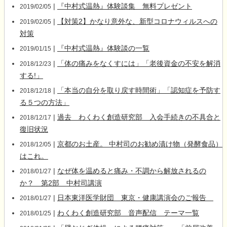
|
『中村式温熱』体験談集 無料プレゼント
2019/02/05
|
【対策2】かなり意外な、新型コロナウィルスへの
2019/02/05
対策
|
『中村式温熱』体験談の一覧
2019/01/15
|
「体の痛みをなくすには」「老後資金の不安を解消
2018/12/23
する!」
|
「本当の自分を取り戻す時間術」「認知症を予防す
2018/12/18
る５つの方法」
|
過去 わくわく創造研究部 入会手続きの不具合と
2018/12/17
復旧状況
|
京都のお土産。 中村司のお勧め漬け物（発酵食品）
2018/12/05
はこれ。
|
なぜ体を温めると痛み・不調から解放されるの
2018/01/27
か？ 第2部 中村司講演
|
日本東洋医学財団 東京・健康講演会のご報告
2018/01/27
|
わくわく創造研究部 音声配信 テーマ一覧
2018/01/25