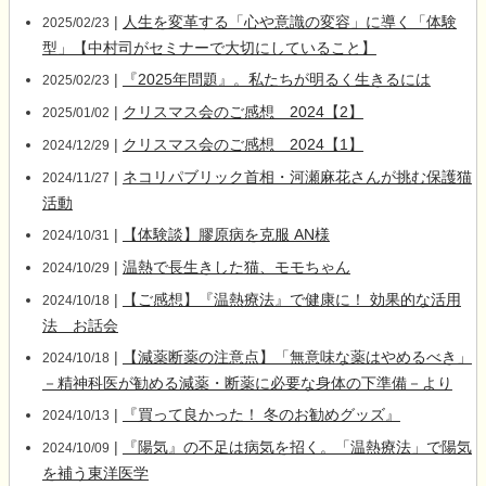
|
人生を変革する「心や意識の変容」に導く「体験
2025/02/23
型」【中村司がセミナーで大切にしていること】
|
『2025年問題』。私たちが明るく生きるには
2025/02/23
|
クリスマス会のご感想 2024【2】
2025/01/02
|
クリスマス会のご感想 2024【1】
2024/12/29
|
ネコリパブリック首相・河瀬麻花さんが挑む保護猫
2024/11/27
活動
|
【体験談】膠原病を克服 AN様
2024/10/31
|
温熱で長生きした猫、モモちゃん
2024/10/29
|
【ご感想】『温熱療法』で健康に！ 効果的な活用
2024/10/18
法 お話会
|
【減薬断薬の注意点】「無意味な薬はやめるべき」
2024/10/18
－精神科医が勧める減薬・断薬に必要な身体の下準備－より
|
『買って良かった！ 冬のお勧めグッズ』
2024/10/13
|
『陽気』の不足は病気を招く。「温熱療法」で陽気
2024/10/09
を補う東洋医学