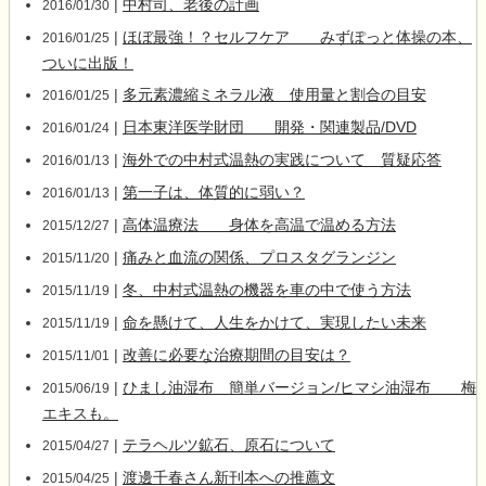
|
中村司、老後の計画
2016/01/30
|
ほぼ最強！？セルフケア みずぽっと体操の本、
2016/01/25
ついに出版！
|
多元素濃縮ミネラル液 使用量と割合の目安
2016/01/25
|
日本東洋医学財団 開発・関連製品/DVD
2016/01/24
|
海外での中村式温熱の実践について 質疑応答
2016/01/13
|
第一子は、体質的に弱い？
2016/01/13
|
高体温療法 身体を高温で温める方法
2015/12/27
|
痛みと血流の関係、プロスタグランジン
2015/11/20
|
冬、中村式温熱の機器を車の中で使う方法
2015/11/19
|
命を懸けて、人生をかけて、実現したい未来
2015/11/19
|
改善に必要な治療期間の目安は？
2015/11/01
|
ひまし油湿布 簡単バージョン/ヒマシ油湿布 梅
2015/06/19
エキスも。
|
テラヘルツ鉱石、原石について
2015/04/27
|
渡邊千春さん新刊本への推薦文
2015/04/25