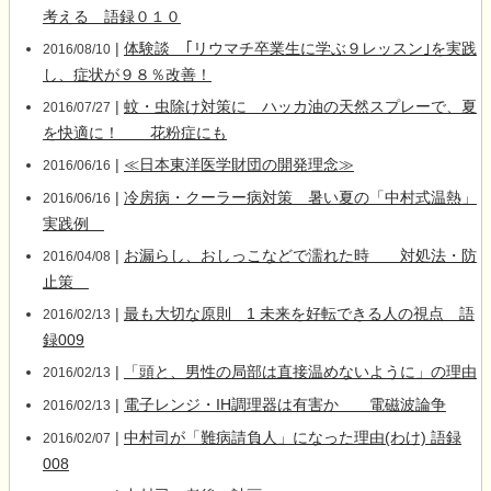
考える 語録０１０
|
体験談 ｢リウマチ卒業生に学ぶ９レッスン｣を実践
2016/08/10
し、症状が９８％改善！
|
蚊・虫除け対策に ハッカ油の天然スプレーで、夏
2016/07/27
を快適に！ 花粉症にも
|
≪日本東洋医学財団の開発理念≫
2016/06/16
|
冷房病・クーラー病対策 暑い夏の「中村式温熱」
2016/06/16
実践例
|
お漏らし、おしっこなどで濡れた時 対処法・防
2016/04/08
止策
|
最も大切な原則 1 未来を好転できる人の視点 語
2016/02/13
録009
|
「頭と、男性の局部は直接温めないように」の理由
2016/02/13
|
電子レンジ・IH調理器は有害か 電磁波論争
2016/02/13
|
中村司が「難病請負人」になった理由(わけ) 語録
2016/02/07
008