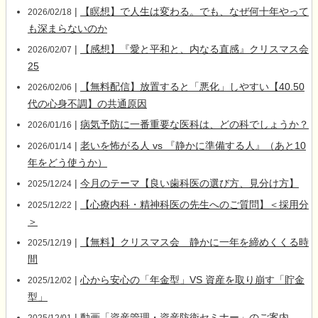
|
【瞑想】で人生は変わる。でも、なぜ何十年やって
2026/02/18
も深まらないのか
|
【感想】『愛と平和と、内なる直感』クリスマス会
2026/02/07
25
|
【無料配信】放置すると「悪化」しやすい【40.50
2026/02/06
代の心身不調】の共通原因
|
病気予防に一番重要な医科は、どの科でしょうか？
2026/01/16
|
老いを怖がる人 vs 『静かに準備する人』（あと10
2026/01/14
年をどう使うか）
|
今月のテーマ【良い歯科医の選び方、見分け方】
2025/12/24
|
【心療内科・精神科医の先生へのご質問】＜採用分
2025/12/22
＞
|
【無料】クリスマス会 静かに一年を締めくくる時
2025/12/19
間
|
心から安心の「年金型」VS 資産を取り崩す「貯金
2025/12/02
型」
|
動画「資産管理・資産防衛セミナー」のご案内