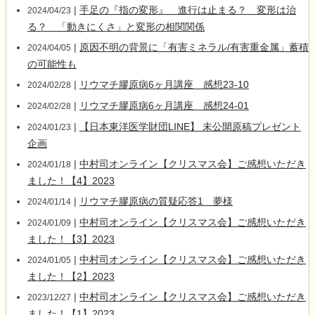
|
手足の『指の変形』 進行は止まる？ 変形は治
2024/04/23
る？ 「動きにくさ」と変形の相関関係
|
原因不明の背景に「有害ミネラル/有害重金属」蓄積
2024/04/05
の可能性も
|
リウマチ膠原病6ヶ月講座 感想23-10
2024/02/28
|
リウマチ膠原病6ヶ月講座 感想24-01
2024/02/28
|
【日本東洋医学財団LINE】 未公開原稿プレゼント
2024/01/23
企画
|
中村司オンライン【クリスマス会】ご感想いただき
2024/01/18
ました！【4】2023
|
リウマチ膠原病の質疑応答1 夢様
2024/01/14
|
中村司オンライン【クリスマス会】ご感想いただき
2024/01/09
ました！【3】2023
|
中村司オンライン【クリスマス会】ご感想いただき
2024/01/05
ました！【2】2023
|
中村司オンライン【クリスマス会】ご感想いただき
2023/12/27
ました！【1】2023