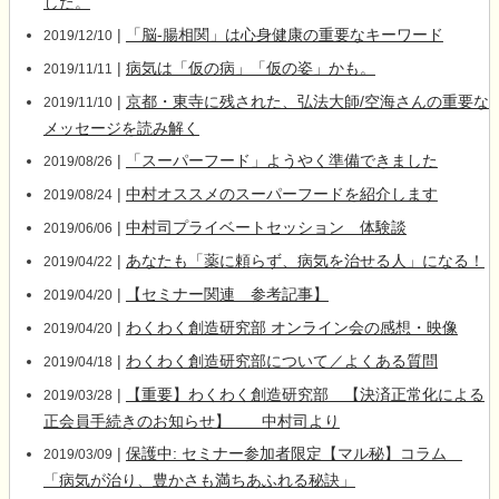
した。
|
「脳-腸相関」は心身健康の重要なキーワード
2019/12/10
|
病気は「仮の病」「仮の姿」かも。
2019/11/11
|
京都・東寺に残された、弘法大師/空海さんの重要な
2019/11/10
メッセージを読み解く
|
「スーパーフード」ようやく準備できました
2019/08/26
|
中村オススメのスーパーフードを紹介します
2019/08/24
|
中村司プライベートセッション 体験談
2019/06/06
|
あなたも「薬に頼らず、病気を治せる人」になる！
2019/04/22
|
【セミナー関連 参考記事】
2019/04/20
|
わくわく創造研究部 オンライン会の感想・映像
2019/04/20
|
わくわく創造研究部について／よくある質問
2019/04/18
|
【重要】わくわく創造研究部 【決済正常化による
2019/03/28
正会員手続きのお知らせ】 中村司より
|
保護中: セミナー参加者限定【マル秘】コラム
2019/03/09
「病気が治り、豊かさも満ちあふれる秘訣」