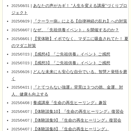
|
あなたの声がカギ！ “人生を変える講座”づくりプロ
2025/08/31
ジェクト
|
『クーラー病』による【自律神経の乱れ】への対策
2025/08/29
|
なぜ、「先祖供養イベント」を開催するのか？
2025/08/07
|
【実体験】イボでなく、マダニに吸血されてた！ 夏
2025/08/01
のマダニ対策
|
【感想4】『ご先祖供養』イベント ご感想
2025/07/23
|
【感想3】『ご先祖供養』イベント ご感想
2025/07/23
|
どんな未来にも安心な自分でいる。智慧と覚悟を磨
2025/06/26
く
|
『とてつもない強運』背景は３つの徳。金運、対
2025/04/21
人、健康も向上する
|
養成講座『生命の再生ヒーリング』趣旨
2025/04/08
|
【体験談集10】『生命の再生ヒーリング』復習会
2025/04/07
|
【体験談集9】『生命の再生ヒーリング』復習会
2025/04/07
|
【体験談集8】『生命の再生ヒーリング』
2025/04/07