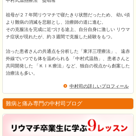
中村式温熱療法 提唱者
祖母が２７年間リウマチで寝たきり状態だったため、 幼い頃
より難病の消滅を悲願とし、治療師の道に進む。
その克服法を完成に近づける途上、自分自身に激しい リウマ
チ症状が現れたが、約３週間で克服した経験をもつ。
治った患者さんの共通点を分析した「東洋三理療法」、 遠赤
外線でいつでも体を温められる 「中村式温熱」、患者さんと
共同開発した 「ＫＩＫ療法」など、独自の視点から創案した
治療法も多い。
中村司の詳しいプロフィール
難病と痛み専門の中村司ブログ