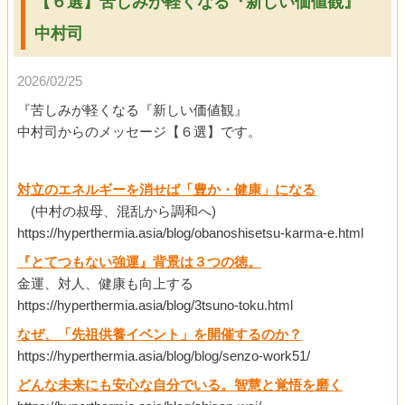
【６選】苦しみが軽くなる『新しい価値観』
中村司
2026/02/25
『苦しみが軽くなる『新しい価値観』
中村司からのメッセージ【６選】です。
対立のエネルギーを消せば「豊か・健康」になる
(中村の叔母、混乱から調和へ)
https://hyperthermia.asia/blog/obanoshisetsu-karma-e.html
『とてつもない強運』背景は３つの徳。
金運、対人、健康も向上する
https://hyperthermia.asia/blog/3tsuno-toku.html
なぜ、「先祖供養イベント」を開催するのか？
https://hyperthermia.asia/blog/blog/senzo-work51/
どんな未来にも安心な自分でいる。智慧と覚悟を磨く