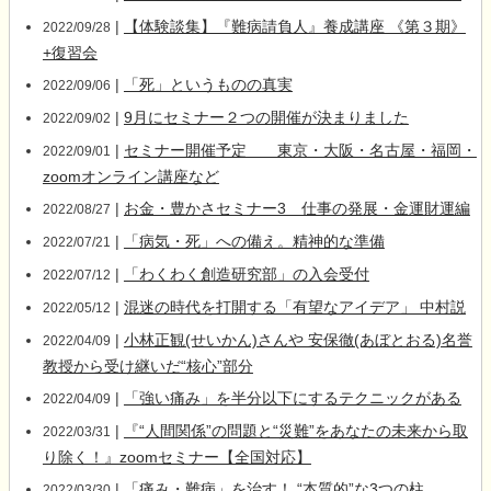
|
【体験談集】『難病請負人』養成講座 《第３期》
2022/09/28
+復習会
|
「死」というものの真実
2022/09/06
|
9月にセミナー２つの開催が決まりました
2022/09/02
|
セミナー開催予定 東京・大阪・名古屋・福岡・
2022/09/01
zoomオンライン講座など
|
お金・豊かさセミナー3 仕事の発展・金運財運編
2022/08/27
|
「病気・死」への備え。精神的な準備
2022/07/21
|
「わくわく創造研究部」の入会受付
2022/07/12
|
混迷の時代を打開する「有望なアイデア」 中村説
2022/05/12
|
小林正観(せいかん)さんや 安保徹(あぼとおる)名誉
2022/04/09
教授から受け継いだ“核心”部分
|
「強い痛み」を半分以下にするテクニックがある
2022/04/09
|
『“人間関係”の問題と“災難”をあなたの未来から取
2022/03/31
り除く！』zoomセミナー【全国対応】
|
「痛み・難病」を治す！ “本質的”な3つの柱
2022/03/30