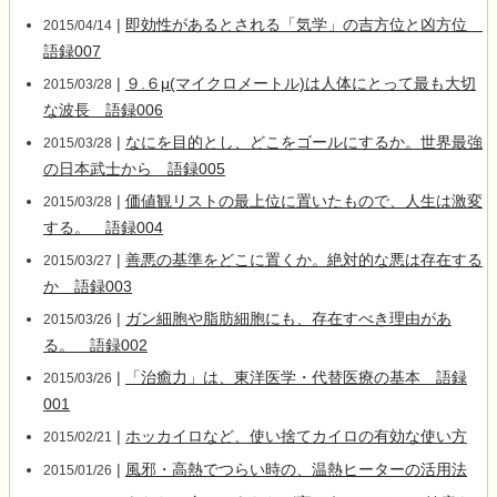
|
即効性があるとされる「気学」の吉方位と凶方位
2015/04/14
語録007
|
９.６μ(マイクロメートル)は人体にとって最も大切
2015/03/28
な波長 語録006
|
なにを目的とし、どこをゴールにするか。世界最強
2015/03/28
の日本武士から 語録005
|
価値観リストの最上位に置いたもので、人生は激変
2015/03/28
する。 語録004
|
善悪の基準をどこに置くか。絶対的な悪は存在する
2015/03/27
か 語録003
|
ガン細胞や脂肪細胞にも、存在すべき理由があ
2015/03/26
る。 語録002
|
「治癒力」は、東洋医学・代替医療の基本 語録
2015/03/26
001
|
ホッカイロなど、使い捨てカイロの有効な使い方
2015/02/21
|
風邪・高熱でつらい時の、温熱ヒーターの活用法
2015/01/26