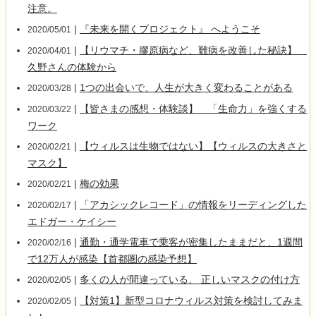
注意。
|
『未来を開くプロジェクト』 へようこそ
2020/05/01
|
【リウマチ・膠原病など、難病を改善した秘訣】
2020/04/01
久野さんの体験から
|
1つの出会いで、人生が大きく変わることがある
2020/03/28
|
【皆さまの感想・体験談】 「生命力」を強くする
2020/03/22
ワーク
|
【ウィルスは生物ではない】【ウィルスの大きさと
2020/02/21
マスク】
|
梅の効果
2020/02/21
|
「アカシックレコード」の情報をリーディングした
2020/02/17
エドガー・ケイシー
|
通勤・通学電車で乗客が密集したままだと、1週間
2020/02/16
で12万人が感染【首都圏の感染予想】
|
多くの人が間違っている、 正しいマスクの付け方
2020/02/05
|
【対策1】新型コロナウィルス対策を検討してみま
2020/02/05