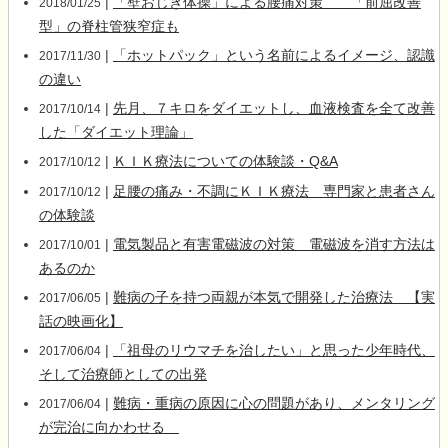
|
「壁おじぎ体操」による腰痛対策 「前屈改善
2018/01/25
型」の脊柱管狭窄症も
|
「ホットパック」という名前によるイメージ、認識
2017/11/30
の違い
|
先月、７キロをダイエットし、血液検査を全て改善
2017/10/14
した「ダイエット理論」
|
ＫＩＫ療法についての体験談・Q&A
2017/10/12
|
足腰の痛み・不調にＫＩＫ療法 専門家と患者さん
2017/10/12
の体験談
|
電気製品と有害電磁波の対策 電磁波を消す方法は
2017/10/01
あるのか
|
難病の子を持つ両親が本気で開発した治療法 【実
2017/06/05
話の映画化】
|
「祖母のリウマチを治したい」と思った少年時代、
2017/06/04
そして治療師としての出発
|
難病・重病の原因に心の問題があり、メンタリング
2017/06/04
が完治に向かわせる