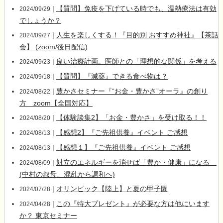
|
【質問】免疫を下げている時でも、温熱療法は有効
2024/09/29
でしょうか？
|
人生を楽しくする！『目的別 おすすめ神社』【茶話
2024/09/27
会】 (zoom/後日配信)
|
良い治療計画。医師との「理想的な関係」を考える
2024/09/23
|
【質問】『減薬』できる食べ物は？
2024/09/18
|
豊かさセミナー『“お金・豊かさ”オーラ』の創り
2024/08/22
方 zoom【全国対応】
|
【体験談集2】「お金・豊かさ」を受け取る！！
2024/08/20
|
【感想2】『ご先祖供養』イベント ご感想
2024/08/13
|
【感想１】『ご先祖供養』イベント ご感想
2024/08/13
|
対立のエネルギーを消せば「豊か・健康」になる
2024/08/09
(中村の叔母、混乱から調和へ)
|
オリンピック【陸上】と夏の甲子園
2024/07/28
|
この『特大プレゼント』が必要な方は他にいます
2024/04/28
か？ 東京セミナー