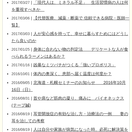
|
「現代人は、ミネラル不足」 生活習慣病の人は何
2017/03/27
を重視すべきか
|
【代替医療、減薬・断薬で 信頼できる病院・医師一
2017/03/06
覧】
|
人が安心感を持って、幸せに暮らすためにはどうし
2017/03/03
たら良いのか
|
身体に合わない物の判定法 デリケートな人が食
2017/01/25
べられるラーメンはあるか？
|
凶暴なミツバチがつくる「強いプロポリス」
2017/01/16
|
体内の奥深く、患部へ届く温度は何度か？
2016/10/01
|
北海道・札幌セミナーのお知らせ 2016年10月
2016/09/05
16日（日）
|
首や肩など筋肉の凝り、痛みに パイオネックス
2016/08/31
(テープ鍼)
|
耳管開放症の有効な治し方・治療法の一例 妻の
2016/08/19
耳を治しての考察
|
人は自分や家族が病気になった時、必死に解決策を
2016/08/19