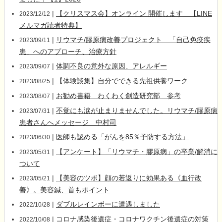
|
【クリスマス会】オンライン 開催します 【LINE
2023/12/12
メルマガ読者特典】
|
リウマチ/膠原病改善プロジェクト 「自己免疫疾
2023/09/11
患」へのアプローチ、治療方針
|
体調不良の意外な原因、アレルギー
2023/09/07
|
【体験談集】自分でできる先祖供養ワーク
2023/08/25
|
お勧め書籍 わくわく創造研究部 参考
2023/08/07
|
不覚にも涙が止まりませんでした。リウマチ/膠原病
2023/07/31
患者さんへメッセージ 中村司
|
医師も認める「がんを85％予防する方法」
2023/06/30
|
【アンケート】「リウマチ・膠原病」の卒業/解消に
2023/05/31
ついて
|
【美容のツボ】顔の若返りに効果ある《血行改
2023/05/21
善》。美容鍼、首もポイント
|
ダブルレインボーに遭遇しました
2022/10/28
|
コロナ感染後遺症・コロナワクチン後遺症の対策
2022/10/08